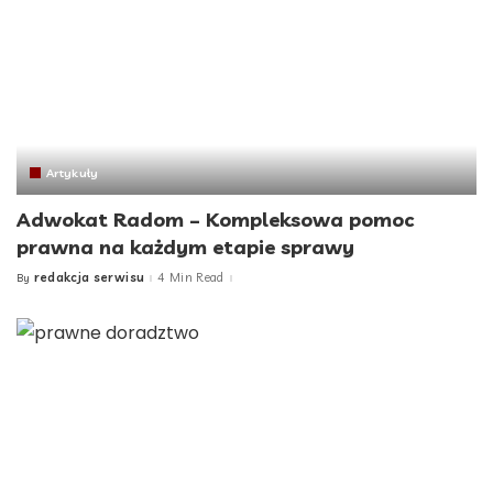
Artykuły
Adwokat Radom – Kompleksowa pomoc
prawna na każdym etapie sprawy
redakcja serwisu
4 Min Read
By
Posted
by