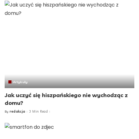
Artykuły
Jak uczyć się hiszpańskiego nie wychodząc z
domu?
redakcja
3 Min Read
By
Posted
by