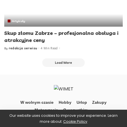
Artykuły
Skup złomu Zabrze – profesjonalna obsługa i
atrakcyjne ceny
redakcja serwisu
4 Min Read
By
Posted
by
Load More
W wolnym czasie
Hobby
Urlop
Zakupy
Motoryzacja
O wszystkim …
Our website uses cookies to improve your experience. Learn
more about:
Cookie Policy