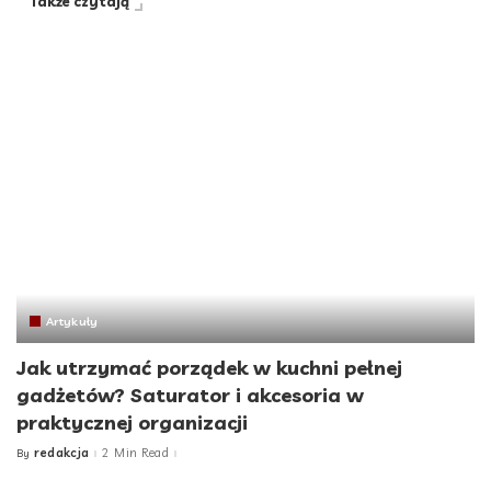
Także czytają
Artykuły
Jak utrzymać porządek w kuchni pełnej
gadżetów? Saturator i akcesoria w
praktycznej organizacji
redakcja
2 Min Read
By
Posted
by