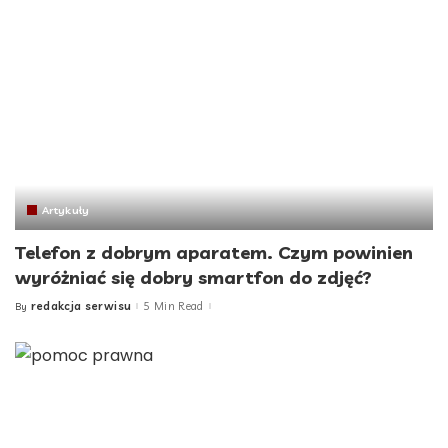
Artykuły
Telefon z dobrym aparatem. Czym powinien
wyróżniać się dobry smartfon do zdjęć?
redakcja serwisu
5 Min Read
By
Posted
by