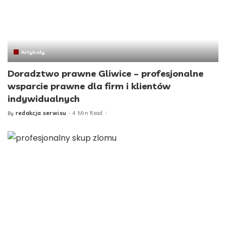
Artykuły
Doradztwo prawne Gliwice – profesjonalne
wsparcie prawne dla firm i klientów
indywidualnych
redakcja serwisu
4 Min Read
By
Posted
by