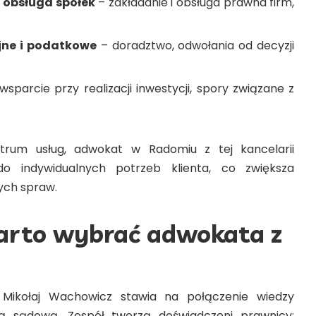
 obsługa spółek
– zakładanie i obsługa prawna firm,
jne i podatkowe
– doradztwo, odwołania od decyzji
wsparcie przy realizacji inwestycji, spory związane z
ktrum usług, adwokat w Radomiu z tej kancelarii
do indywidualnych potrzeb klienta, co zwiększa
ych spraw.
arto wybrać adwokata z
Mikołaj Wachowicz stawia na połączenie wiedzy
ką sądową. Zespół tworzą doświadczeni prawnicy: