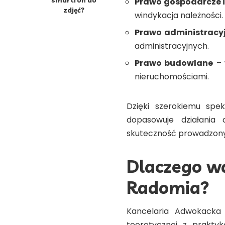
Prawo gospodarcze i
zdjęć?
windykacja należności.
Prawo administracy
administracyjnych.
Prawo budowlane
– 
nieruchomościami.
Dzięki szerokiemu spe
dopasowuje działania 
skuteczność prowadzon
Dlaczego w
Radomia?
Kancelaria Adwokacka 
teoretycznej z prakty