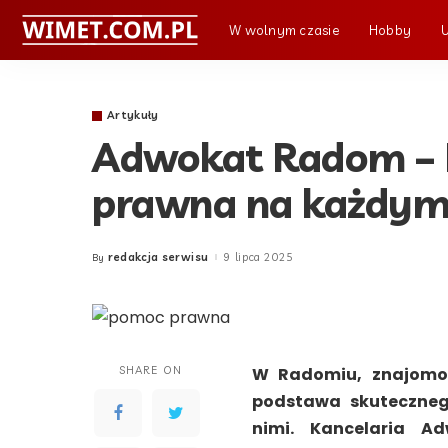
W wolnym czasie
Hobby
Artykuły
Adwokat Radom –
prawna na każdym
redakcja serwisu
9 lipca 2025
By
Posted
by
SHARE ON
W Radomiu, znajomoś
podstawa skuteczneg
nimi. Kancelaria A