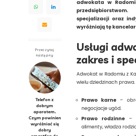
adwokata w Radomiu
przedsiębiorstwom. 
specjalizacji oraz i
wyróżniają tę kancela
Usługi adw
Przeczytaj
następny
zakres i spe
Adwokat w Radomiu z Kan
wielu dziedzinach prawa.
Prawo karne
– obro
Telefon z
dobrym
negocjacje ugód.
aparatem.
Czym powinien
Prawo rodzinne
– s
wyróżniać się
alimenty, władza rodzic
dobry
smartfon do