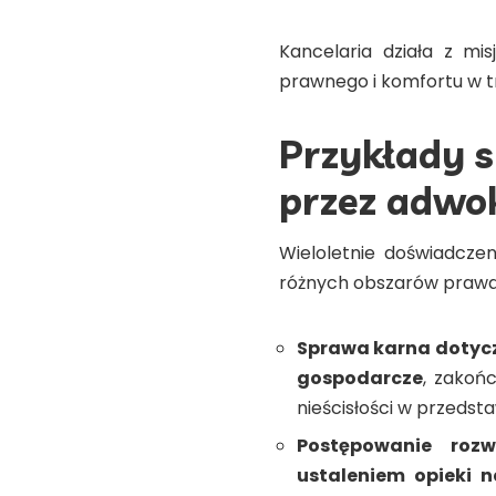
Kancelaria działa z mi
prawnego i komfortu w t
Przykłady 
przez adwo
Wieloletnie doświadczen
różnych obszarów prawa
Sprawa karna dotycz
gospodarcze
, zakoń
nieścisłości w przeds
Postępowanie roz
ustaleniem opieki 