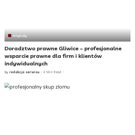
Artykuły
Doradztwo prawne Gliwice – profesjonalne
wsparcie prawne dla firm i klientów
indywidualnych
redakcja serwisu
4 Min Read
By
Posted
by