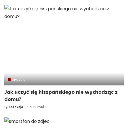
Artykuły
Jak uczyć się hiszpańskiego nie wychodząc z
domu?
redakcja
3 Min Read
By
Posted
by