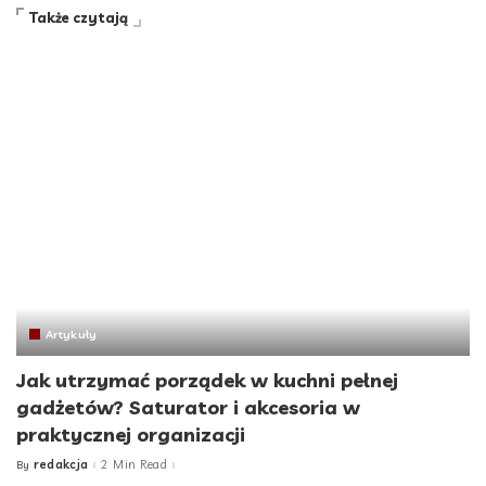
Także czytają
Artykuły
Jak utrzymać porządek w kuchni pełnej
gadżetów? Saturator i akcesoria w
praktycznej organizacji
redakcja
2 Min Read
By
Posted
by