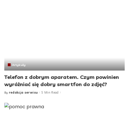
Artykuły
Telefon z dobrym aparatem. Czym powinien
wyróżniać się dobry smartfon do zdjęć?
redakcja serwisu
5 Min Read
By
Posted
by