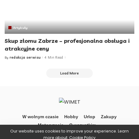
Artykuły
Skup złomu Zabrze – profesjonalna obsługa i
atrakcyjne ceny
redakcja serwisu
4 Min Read
By
Posted
by
Load More
W wolnym czasie
Hobby
Urlop
Zakupy
Motoryzacja
O wszystkim …
Our website uses cookies to improve your experience. Learn
more about:
Cookie Policy