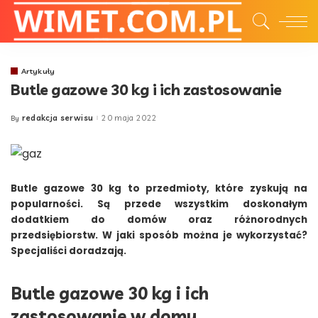
Artykuły
Butle gazowe 30 kg i ich zastosowanie
redakcja serwisu
20 maja 2022
By
Posted
by
Butle gazowe 30 kg to przedmioty, które zyskują na
popularności. Są przede wszystkim doskonałym
dodatkiem do domów oraz różnorodnych
przedsiębiorstw. W jaki sposób można je wykorzystać?
Specjaliści doradzają.
Butle gazowe 30 kg i ich
zastosowanie w domu