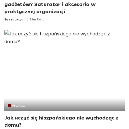
gadżetów? Saturator i akcesoria w
praktycznej organizacji
redakcja
2 Min Read
By
Posted
by
Artykuły
Jak uczyć się hiszpańskiego nie wychodząc z
domu?