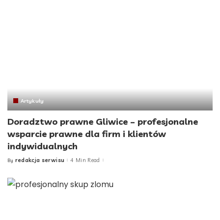
Artykuły
Doradztwo prawne Gliwice – profesjonalne
wsparcie prawne dla firm i klientów
indywidualnych
redakcja serwisu
4 Min Read
By
Posted
by