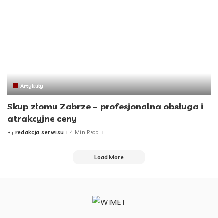
Artykuły
Skup złomu Zabrze – profesjonalna obsługa i
atrakcyjne ceny
redakcja serwisu
4 Min Read
By
Posted
by
Load More