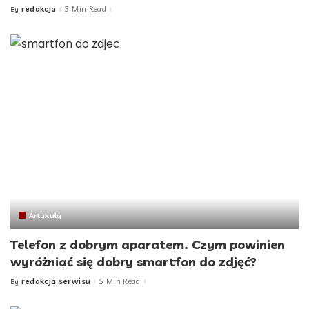
redakcja
3 Min Read
By
Posted
by
Artykuły
Telefon z dobrym aparatem. Czym powinien
wyróżniać się dobry smartfon do zdjęć?
redakcja serwisu
5 Min Read
By
Posted
by