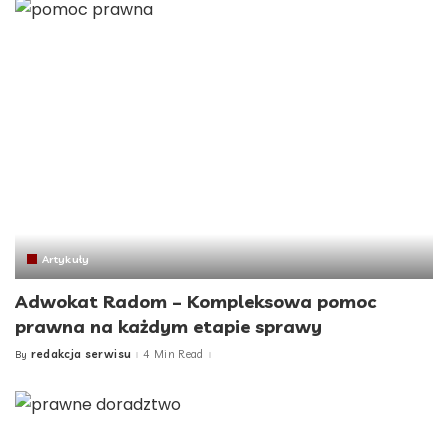
Artykuły
Adwokat Radom – Kompleksowa pomoc
prawna na każdym etapie sprawy
redakcja serwisu
4 Min Read
By
Posted
by