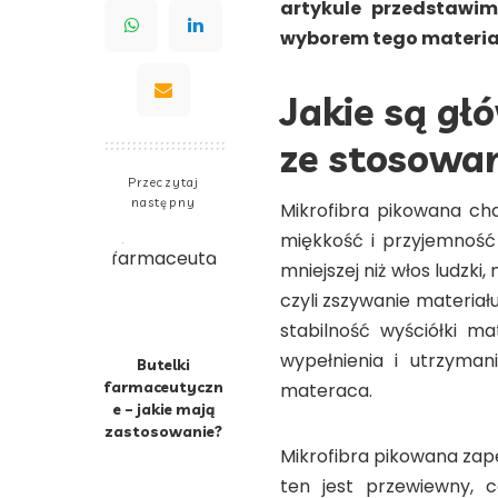
artykule przedstawim
wyborem tego materiał
Jakie są gł
ze stosowan
Przeczytaj
następny
Mikrofibra pikowana cha
miękkość i przyjemność 
mniejszej niż włos ludzki,
czyli zszywanie materia
stabilność wyściółki m
wypełnienia i utrzyman
Butelki
farmaceutyczn
materaca.
e – jakie mają
zastosowanie?
Mikrofibra pikowana zap
ten jest przewiewny, 