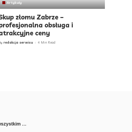
Artykuły
Skup złomu Zabrze –
profesjonalna obsługa i
atrakcyjne ceny
redakcja serwisu
4 Min Read
By
Posted
by
wszystkim …