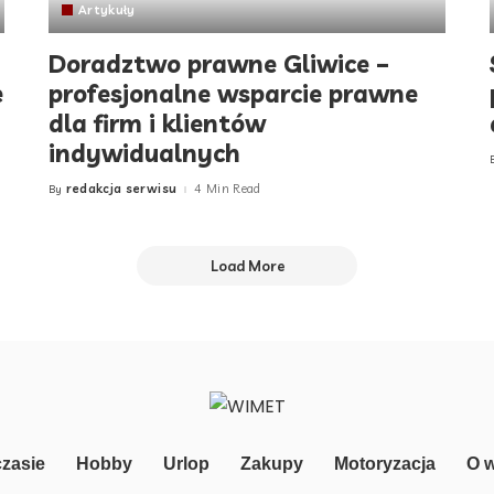
Artykuły
Doradztwo prawne Gliwice –
e
profesjonalne wsparcie prawne
dla firm i klientów
indywidualnych
redakcja serwisu
4 Min Read
By
Posted
by
Load More
zasie
Hobby
Urlop
Zakupy
Motoryzacja
O 