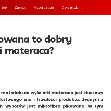
Urlop
Zakupy
Motoryzacja
O wszystkim …
kowana to dobry
i materaca?
materiału do wyściółki materaca jest kluczowy
ortowego snu i trwałości produktu. Jednym z
ych wyborów jest mikrofibra pikowana. W tym