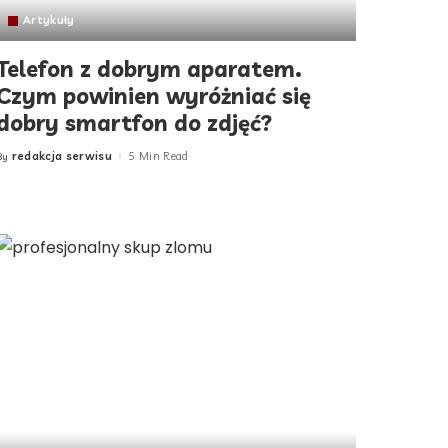
Artykuły
Telefon z dobrym aparatem.
Czym powinien wyróżniać się
dobry smartfon do zdjęć?
redakcja serwisu
5 Min Read
By
Posted
by