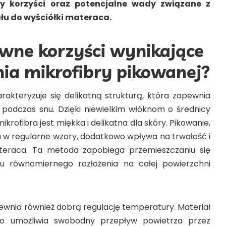
y korzyści oraz potencjalne wady związane z
u do wyściółki materaca.
ówne korzyści wynikające
ia mikrofibry pikowanej?
rakteryzuje się delikatną strukturą, która zapewnia
podczas snu. Dzięki niewielkim włóknom o średnicy
 mikrofibra jest miękka i delikatna dla skóry. Pikowanie,
łu w regularne wzory, dodatkowo wpływa na trwałość i
ateraca. Ta metoda zapobiega przemieszczaniu się
iu równomiernego rozłożenia na całej powierzchni
ewnia również dobrą regulację temperatury. Materiał
co umożliwia swobodny przepływ powietrza przez