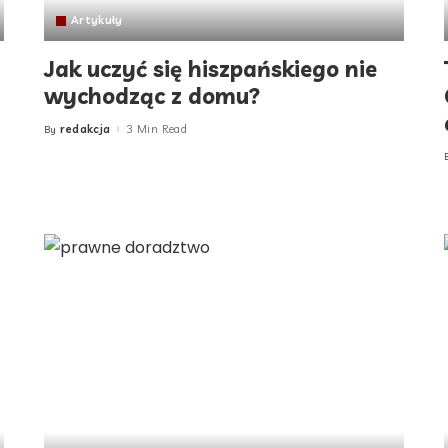
Artykuły
Jak uczyć się hiszpańskiego nie
wychodząc z domu?
redakcja
3 Min Read
By
Posted
by