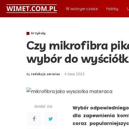
W wolnym czasie
Hobby
Artykuły
Czy mikrofibra pi
wybór do wyściółk
redakcja serwisu
4 lipca 2023
By
Posted
by
SHARE ON
Wybór odpowiedniego 
dla zapewnienia komf
coraz popularniejsz