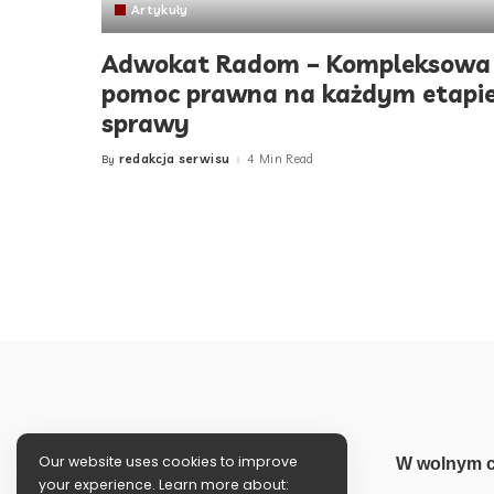
Artykuły
Adwokat Radom – Kompleksowa
pomoc prawna na każdym etapi
sprawy
redakcja serwisu
4 Min Read
By
Posted
by
Our website uses cookies to improve
W wolnym c
your experience. Learn more about: