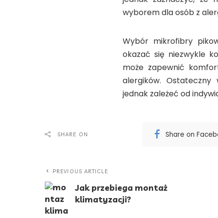
wyborem dla osób z alerg
Wybór mikrofibry piko
okazać się niezwykle k
może zapewnić komfor
alergików. Ostateczny
jednak zależeć od indywi
Share on Face
SHARE ON
PREVIOUS ARTICLE
Jak przebiega montaż
klimatyzacji?