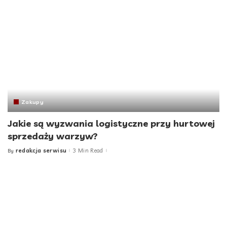
Zakupy
Jakie są wyzwania logistyczne przy hurtowej
sprzedaży warzyw?
redakcja serwisu
3 Min Read
By
Posted
by