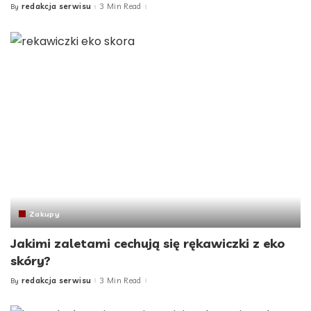
redakcja serwisu
3 Min Read
By
Posted
by
Zakupy
Jakimi zaletami cechują się rękawiczki z eko
skóry?
redakcja serwisu
3 Min Read
By
Posted
by