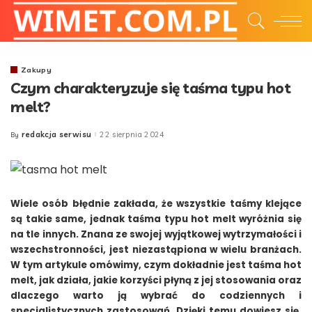
Zakupy
Czym charakteryzuje się taśma typu hot
melt?
redakcja serwisu
22 sierpnia 2024
By
Posted
by
Wiele osób błędnie zakłada, że wszystkie taśmy klejące
są takie same, jednak taśma typu hot melt wyróżnia się
na tle innych. Znana ze swojej wyjątkowej wytrzymałości i
wszechstronności, jest niezastąpiona w wielu branżach.
W tym artykule omówimy, czym dokładnie jest taśma hot
melt, jak działa, jakie korzyści płyną z jej stosowania oraz
dlaczego warto ją wybrać do codziennych i
specjalistycznych zastosowań. Dzięki temu dowiesz się,