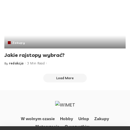
Zakupy
Jakie rajstopy wybrać?
redakcja
3 Min Read
By
Posted
by
Load More
W wolnym czasie
Hobby
Urlop
Zakupy
Motoryzacja
O wszystkim …