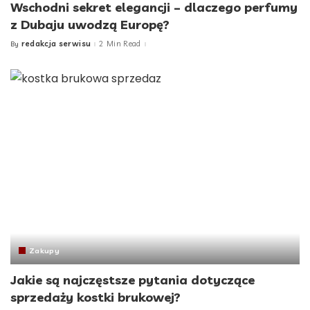
Wschodni sekret elegancji – dlaczego perfumy
z Dubaju uwodzą Europę?
redakcja serwisu
2 Min Read
By
Posted
by
Zakupy
Jakie są najczęstsze pytania dotyczące
sprzedaży kostki brukowej?