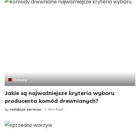
Zakupy
Jakie są najważniejsze kryteria wyboru
producenta komód drewnianych?
redakcja serwisu
2 Min Read
By
Posted
by