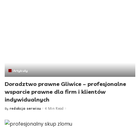
Artykuły
Doradztwo prawne Gliwice – profesjonalne
wsparcie prawne dla firm i klientów
indywidualnych
redakcja serwisu
4 Min Read
By
Posted
by