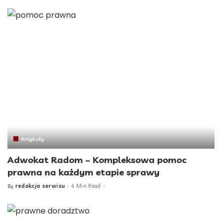
Artykuły
Adwokat Radom – Kompleksowa pomoc
prawna na każdym etapie sprawy
redakcja serwisu
4 Min Read
By
Posted
by