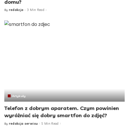
domu?
redakcja
3 Min Read
By
Posted
by
Artykuły
Telefon z dobrym aparatem. Czym powinien
wyróżniać się dobry smartfon do zdjęć?
redakcja serwisu
5 Min Read
By
Posted
by