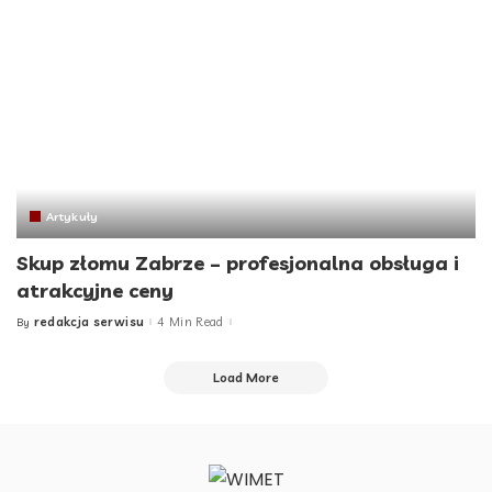
Artykuły
Skup złomu Zabrze – profesjonalna obsługa i
atrakcyjne ceny
redakcja serwisu
4 Min Read
By
Posted
by
Load More