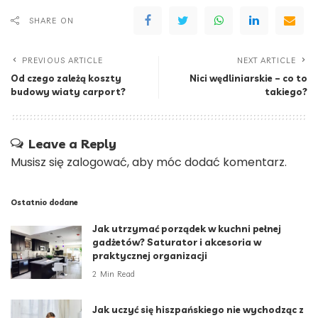
SHARE ON
PREVIOUS ARTICLE
NEXT ARTICLE
Od czego zależą koszty
Nici wędliniarskie – co to
budowy wiaty carport?
takiego?
Leave a Reply
Musisz się
zalogować
, aby móc dodać komentarz.
Ostatnio dodane
Jak utrzymać porządek w kuchni pełnej
gadżetów? Saturator i akcesoria w
praktycznej organizacji
2 Min Read
Jak uczyć się hiszpańskiego nie wychodząc z