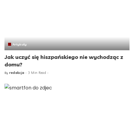
Artykuły
Jak uczyć się hiszpańskiego nie wychodząc z
domu?
redakcja
3 Min Read
By
Posted
by