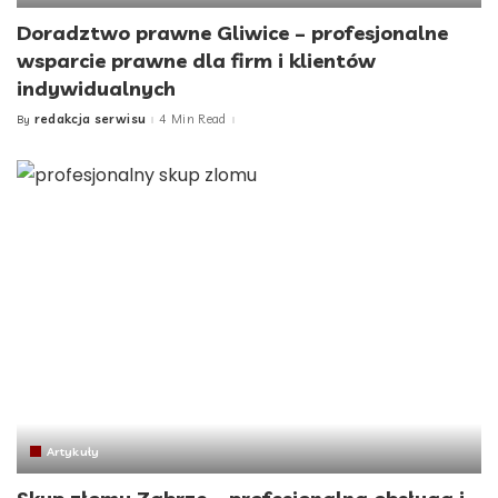
Doradztwo prawne Gliwice – profesjonalne
wsparcie prawne dla firm i klientów
indywidualnych
redakcja serwisu
4 Min Read
By
Posted
by
Artykuły