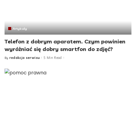
Artykuły
Telefon z dobrym aparatem. Czym powinien
wyróżniać się dobry smartfon do zdjęć?
redakcja serwisu
5 Min Read
By
Posted
by