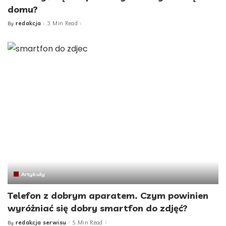
domu?
redakcja
3 Min Read
By
Posted
by
Artykuły
Telefon z dobrym aparatem. Czym powinien
wyróżniać się dobry smartfon do zdjęć?
redakcja serwisu
5 Min Read
By
Posted