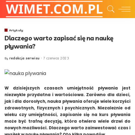
Artykuły
Dlaczego warto zapisać się na naukę
pływania?
redakcja serwisu
7 czerwca 2023
By
Posted
by
W dzisiejszych czasach umiejętność pływania jest
niezwykle przydatna i wartościowa. Zarówno dla dzieci,
jak i dla dorosłych, nauka pływania oferuje wiele korzyści
zdrowotnych, fizycznych i psychicznych. Niezależnie od
wieku czy umiejętności, zapisanie się na kurs pływania
może być trafną decyzją, która otwiera wiele drzwi do
nowych możliwości. Dlaczego warto zainwestować czas i
wysiłek w naukę pływania? Oto kilka powodów.