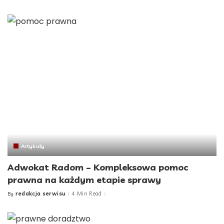
by
Artykuły
Adwokat Radom – Kompleksowa pomoc
prawna na każdym etapie sprawy
redakcja serwisu
4 Min Read
By
Posted
by