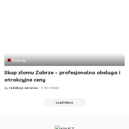
Artykuły
Skup złomu Zabrze – profesjonalna obsługa i
atrakcyjne ceny
redakcja serwisu
4 Min Read
By
Posted
by
Load More