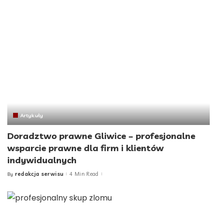
Artykuły
Doradztwo prawne Gliwice – profesjonalne
wsparcie prawne dla firm i klientów
indywidualnych
redakcja serwisu
4 Min Read
By
Posted
by