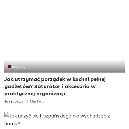
Artykuły
Jak utrzymać porządek w kuchni pełnej
gadżetów? Saturator i akcesoria w
praktycznej organizacji
redakcja
2 Min Read
By
Posted
by