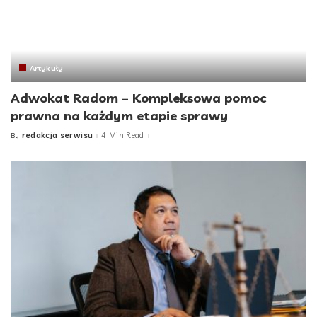
Artykuły
Adwokat Radom – Kompleksowa pomoc
prawna na każdym etapie sprawy
redakcja serwisu
4 Min Read
By
Posted
by