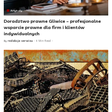
Artykuły
Doradztwo prawne Gliwice – profesjonalne
wsparcie prawne dla firm i klientów
indywidualnych
redakcja serwisu
4 Min Read
By
Posted
by