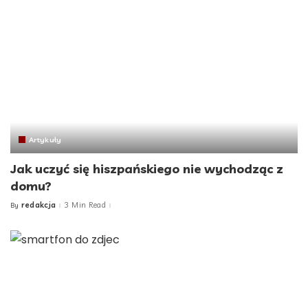
Artykuły
Jak uczyć się hiszpańskiego nie wychodząc z
domu?
redakcja
3 Min Read
By
Posted
by