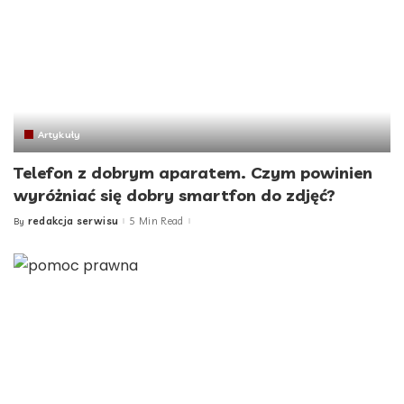
Artykuły
Telefon z dobrym aparatem. Czym powinien
wyróżniać się dobry smartfon do zdjęć?
redakcja serwisu
5 Min Read
By
Posted
by