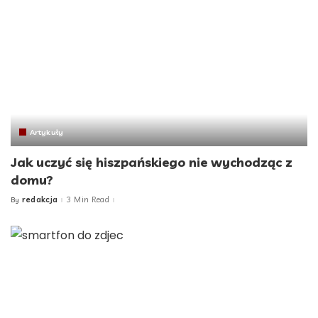
Artykuły
Jak uczyć się hiszpańskiego nie wychodząc z
domu?
redakcja
3 Min Read
By
Posted
by