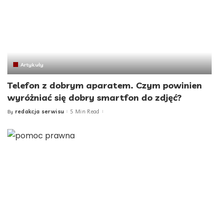
Artykuły
Telefon z dobrym aparatem. Czym powinien
wyróżniać się dobry smartfon do zdjęć?
redakcja serwisu
5 Min Read
By
Posted
by