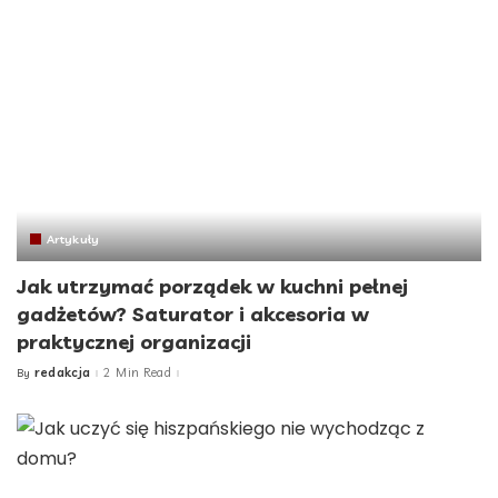
Artykuły
Jak utrzymać porządek w kuchni pełnej
gadżetów? Saturator i akcesoria w
praktycznej organizacji
redakcja
2 Min Read
By
Posted
by