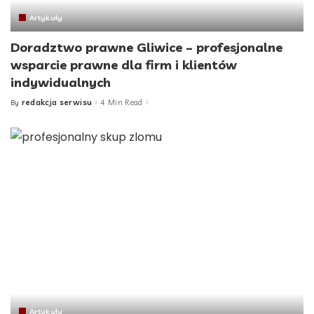
Artykuły
Doradztwo prawne Gliwice – profesjonalne
wsparcie prawne dla firm i klientów
indywidualnych
redakcja serwisu
4 Min Read
By
Posted
by
Artykuły