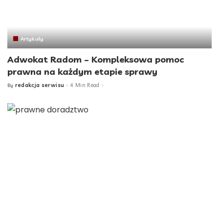
Artykuły
Adwokat Radom – Kompleksowa pomoc
prawna na każdym etapie sprawy
redakcja serwisu
4 Min Read
By
Posted
by