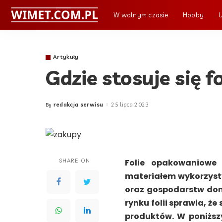
W wolnym czasie
Hobby
Artykuły
Gdzie stosuje się 
redakcja serwisu
25 lipca 2023
By
Posted
by
SHARE ON
Folie opakowaniowe
materiałem wykorzyst
oraz gospodarstw do
rynku folii sprawia, ż
produktów. W poniższ