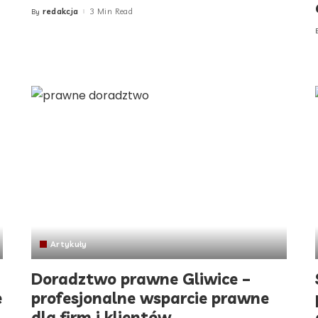
redakcja
3 Min Read
By
Posted
by
Artykuły
Doradztwo prawne Gliwice –
e
profesjonalne wsparcie prawne
dla firm i klientów