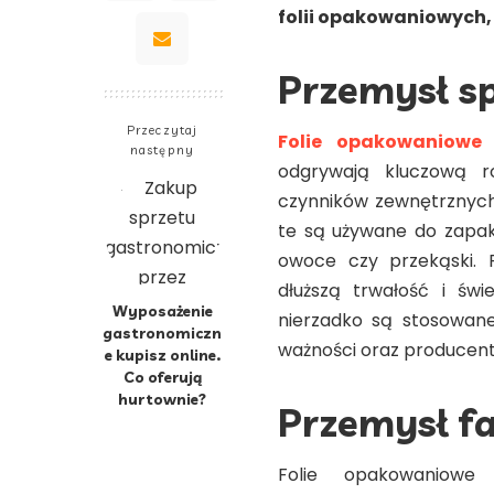
folii opakowaniowych, 
Przemysł s
Przeczytaj
Folie opakowaniowe
następny
odgrywają kluczową r
czynników zewnętrznych 
te są używane do zapak
owoce czy przekąski. 
dłuższą trwałość i św
Wyposażenie
nierzadko są stosowane
gastronomiczn
ważności oraz producent
e kupisz online.
Co oferują
hurtownie?
Przemysł f
Folie opakowaniowe