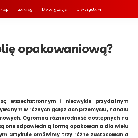
Urlop
Zakupy
Motoryzacja
O wszystkim …
folię opakowaniową?
 są wszechstronnym i niezwykle przydatnym
ywanym w różnych gałęziach przemysłu, handlu
mowych. Ogromna różnorodność dostępnych na
e są one odpowiednią formą opakowania dla wielu
ym artykule omówimy trzy różne zastosowania