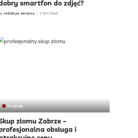
dobry smartfon do zdjęć?
redakcja serwisu
5 Min Read
By
Posted
by
Artykuły
Skup złomu Zabrze –
profesjonalna obsługa i
atrakcyjne ceny