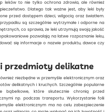
 leków to nie tylko ochrona zdrowia, ale również
ieczeństwo. Dlatego tak ważne jest, aby leki były
ne przed dostępem dzieci, wilgocią oraz światłem.
przypadku są szczególnie wytrzymałe i odporne na
ętrznych, co sprawia, że leki utrzymują swoją jakość
ie opakowaniowe pozwalają na łatwe rozpoznanie leku,
dować się informacje o nazwie produktu, dawce czy
 i przedmioty delikatne
również niezbędne w przemyśle elektronicznym oraz
tów delikatnych i kruchych. Szczególnie popularne
e bąbelkowe, które skutecznie chronią przed
znymi np. podczas transportu. Wykorzystanie folii
myśle elektronicznym ma na celu zabezpieczenie
oraz wilgocią, co może wpłynąć na ich żywotność i