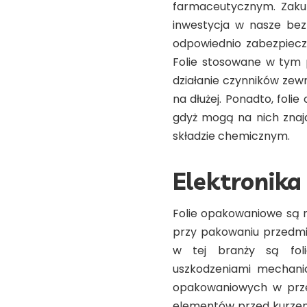
farmaceutycznym. Zakup
inwestycja w nasze bezp
odpowiednio zabezpieczo
Folie stosowane w tym 
działanie czynników zewn
na dłużej. Ponadto, fol
gdyż mogą na nich znaj
składzie chemicznym.
Elektronika
Folie opakowaniowe są 
przy pakowaniu przedmio
w tej branży są foli
uszkodzeniami mechanic
opakowaniowych w prze
elementów przed kurzem 