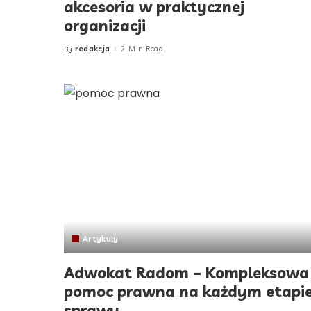
akcesoria w praktycznej
organizacji
redakcja
2 Min Read
By
Posted
by
Artykuły
Adwokat Radom – Kompleksowa
pomoc prawna na każdym etapi
sprawy