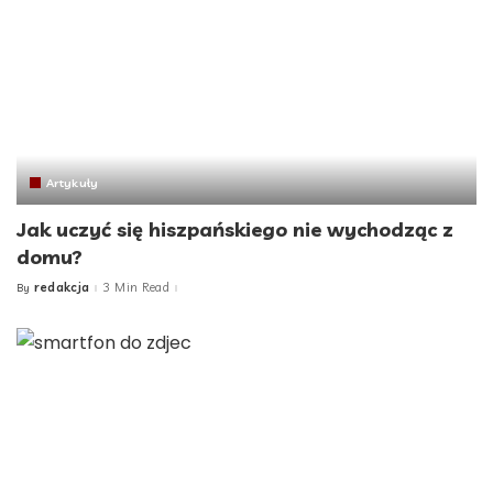
Artykuły
Jak uczyć się hiszpańskiego nie wychodząc z
domu?
redakcja
3 Min Read
By
Posted
by