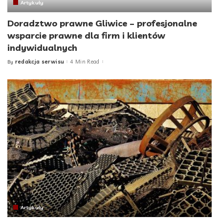
Artykuły
Doradztwo prawne Gliwice – profesjonalne
wsparcie prawne dla firm i klientów
indywidualnych
redakcja serwisu
4 Min Read
By
Posted
by
Artykuły