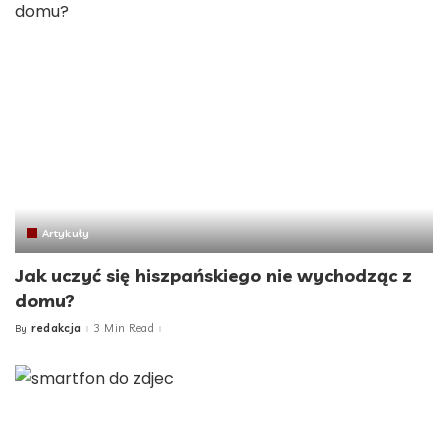
Artykuły
Jak uczyć się hiszpańskiego nie wychodząc z
domu?
redakcja
3 Min Read
By
Posted
by