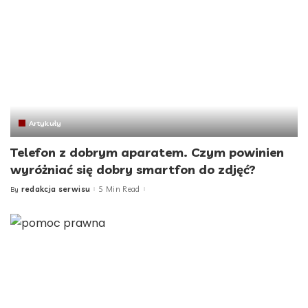
Artykuły
Telefon z dobrym aparatem. Czym powinien
wyróżniać się dobry smartfon do zdjęć?
redakcja serwisu
5 Min Read
By
Posted
by