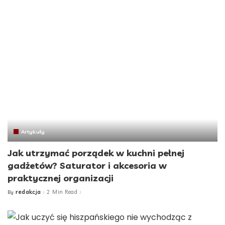
Artykuły
Jak utrzymać porządek w kuchni pełnej
gadżetów? Saturator i akcesoria w
praktycznej organizacji
redakcja
2 Min Read
By
Posted
by