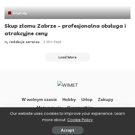
Artykuły
Skup złomu Zabrze – profesjonalna obsługa i
atrakcyjne ceny
redakcja serwisu
4 Min Read
By
Posted
by
Load More
W wolnym czasie
Hobby
Urlop
Zakupy
Motoryzacja
O wszystkim …
Our website uses cookies to improve your experience. Learn
more about:
Cookie Policy
©Wimet
Accept