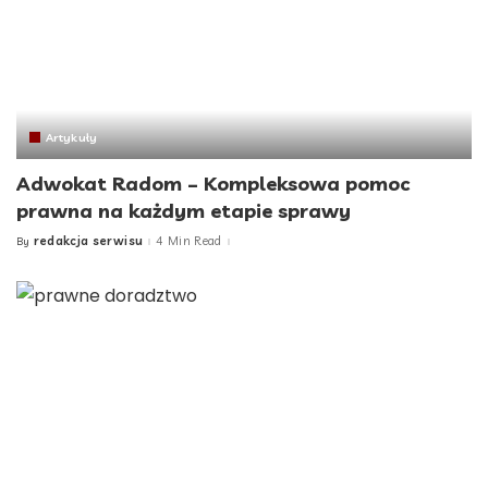
Artykuły
Adwokat Radom – Kompleksowa pomoc
prawna na każdym etapie sprawy
redakcja serwisu
4 Min Read
By
Posted
by