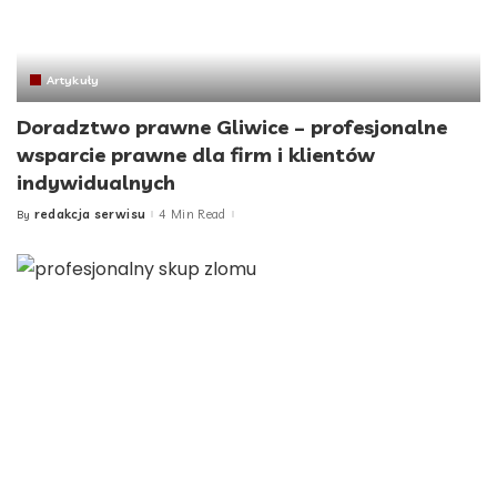
Artykuły
Doradztwo prawne Gliwice – profesjonalne
wsparcie prawne dla firm i klientów
indywidualnych
redakcja serwisu
4 Min Read
By
Posted
by