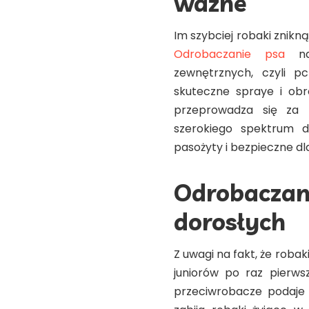
ważne
Im szybciej robaki znikną
Odrobaczanie psa
nal
zewnętrznych, czyli p
skuteczne spraye i obr
przeprowadza się za 
szerokiego spektrum dz
pasożyty i bezpieczne dl
Odrobaczani
dorosłych
Z uwagi na fakt, że roba
juniorów po raz pierws
przeciwrobacze podaje 