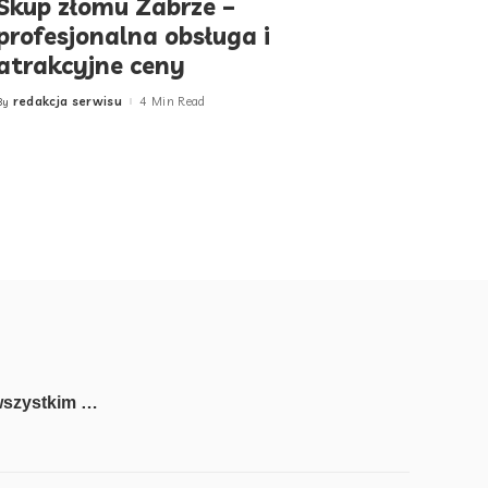
Skup złomu Zabrze –
profesjonalna obsługa i
atrakcyjne ceny
redakcja serwisu
4 Min Read
By
Posted
by
wszystkim …