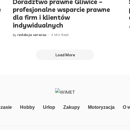
Doradztwo prawne Gliwice –
e
profesjonalne wsparcie prawne
dla firm i klientów
indywidualnych
redakcja serwisu
4 Min Read
By
Posted
by
Load More
zasie
Hobby
Urlop
Zakupy
Motoryzacja
O 