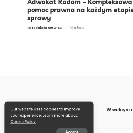
Adwokat Radom – Kompleksowa
pomoc prawna na każdym etapi
sprawy
redakcja serwisu
4 Min Read
By
Posted
by
Our website uses cookies to improve
W wolnym c
your experience. Learn more about:
Cookie Policy
Accept