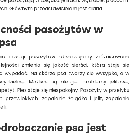
ńce pasożytują w żołądku, jelitach, wątrobie, płucach i
ch. Głównym przedstawicielem jest alaria.
cności pasożytów w
 psa
ia inwazji pasożytów obserwujemy zróżnicowane
ejności zmienia się jakość sierści, która staje się
a wypadać. Na skórze psa tworzy się wysypka, a w
ydzielinę. Możliwe są alergie, problemy jelitowe,
petyt. Pies staje się niespokojny. Pasożyty w przełyku
przewlekłych: zapalenie żołądka i jelit, zapalenie
li.
drobaczanie psa jest