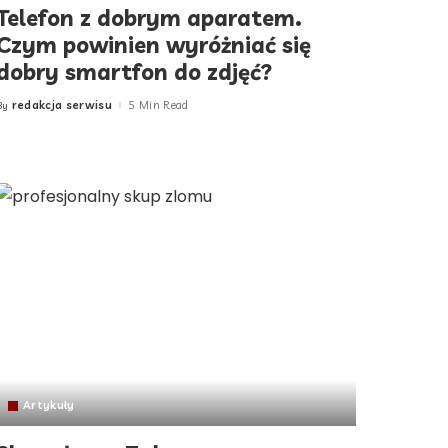
Telefon z dobrym aparatem.
Czym powinien wyróżniać się
dobry smartfon do zdjęć?
redakcja serwisu
5 Min Read
By
Posted
by
Artykuły