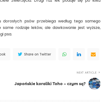
ciele zwierzęcia. Drugi raz lek podaje się po kilku
u dorosłych psów przebiega według tego samego
e same rodzaje leków, ale dawkowanie jest wyższe,
i psa.
book
Share on Twitter
NEXT ARTICLE
Japońskie koraliki Toho – czym są?