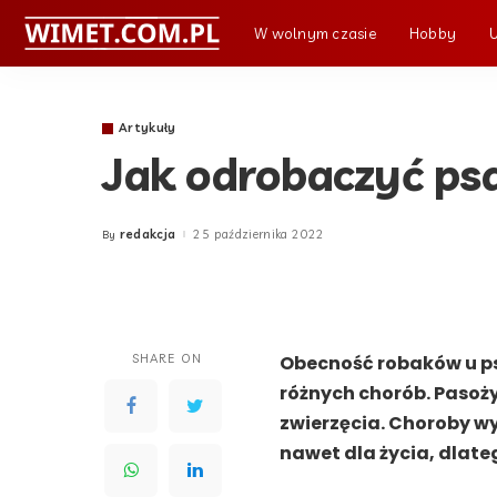
W wolnym czasie
Hobby
Artykuły
Jak odrobaczyć ps
redakcja
25 października 2022
By
Posted
by
SHARE ON
Obecność robaków u p
różnych chorób. Pasoż
zwierzęcia. Choroby w
nawet dla życia, dlate