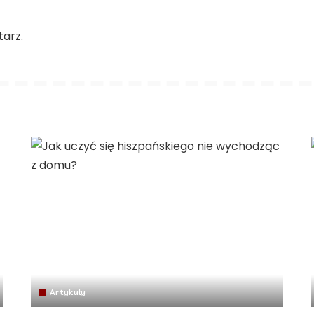
arz.
Artykuły