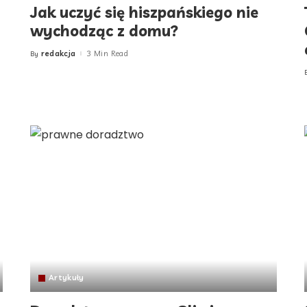
Jak uczyć się hiszpańskiego nie
wychodząc z domu?
redakcja
3 Min Read
By
Posted
by
Artykuły