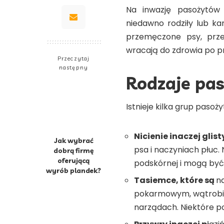
Na inwazję pasożytów n
niedawno rodziły lub k
przemęczone psy, prze
wracają do zdrowia po p
Przeczytaj
następny
Rodzaje pa
Istnieje kilka grup paso
Nicienie inaczej glist
Jak wybrać
psa i naczyniach płuc. 
dobrą firmę
oferującą
podskórnej i mogą być 
wyrób plandek?
Tasiemce, które są
na
pokarmowym, wątrobie
narządach. Niektóre po