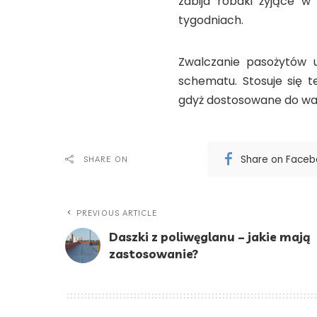
zabija robaki żyjące w 
tygodniach.
Zwalczanie pasożytów 
schematu. Stosuje się t
gdyż dostosowane do wag
Share on Face
SHARE ON
PREVIOUS ARTICLE
Daszki z poliwęglanu – jakie mają
zastosowanie?