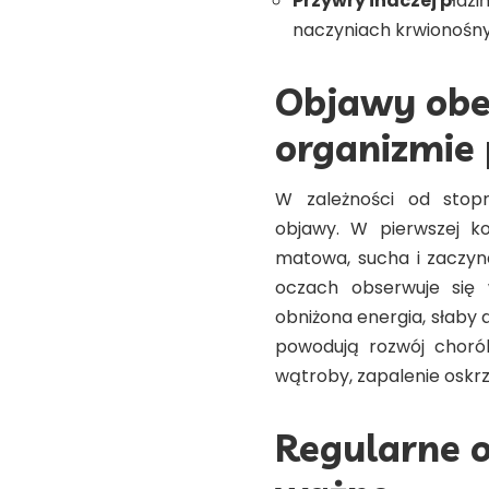
Przywry inaczej p
łazi
naczyniach krwionośny
Objawy obe
organizmie
W zależności od stopn
objawy. W pierwszej kol
matowa, sucha i zaczyn
oczach obserwuje się w
obniżona energia, słaby a
powodują rozwój chorób 
wątroby, zapalenie oskrze
Regularne o