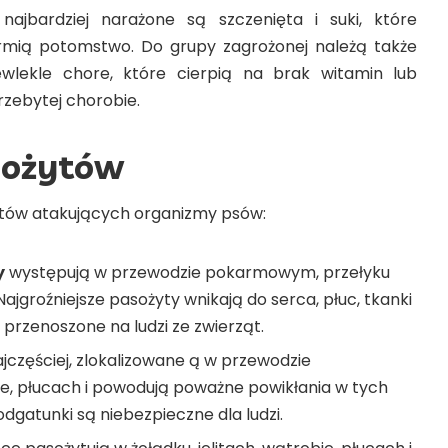
ajbardziej narażone są szczenięta i suki, które
armią potomstwo. Do grupy zagrożonej należą także
wlekle chore, które cierpią na brak witamin lub
rzebytej chorobie.
sożytów
żytów atakujących organizmy psów:
y
występują w przewodzie pokarmowym, przełyku
Najgroźniejsze pasożyty wnikają do serca, płuc, tkanki
przenoszone na ludzi ze zwierząt.
jczęściej, zlokalizowane ą w przewodzie
, płucach i powodują poważne powikłania w tych
dgatunki są niebezpieczne dla ludzi.