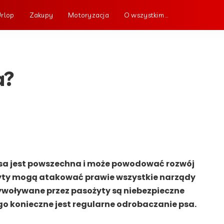
Urlop
Zakupy
Motoryzacja
O wszystkim …
a?
sa jest powszechna i może powodować rozwój
yty mogą atakować prawie wszystkie narządy
ywoływane przez pasożyty są niebezpieczne
go konieczne jest regularne odrobaczanie psa.