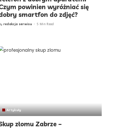
Czym powinien wyróżniać się
dobry smartfon do zdjęć?
redakcja serwisu
5 Min Read
By
Posted
by
Artykuły
Skup złomu Zabrze –