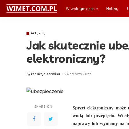
W wolnym czasie
Hobby
Artykuły
Jak skutecznie ube
elektroniczny?
redakcja serwisu
24 czerwca 2022
By
Posted
by
SHARE ON
Sprzęt elektroniczny może
wodą lub przepięciu. Wtedy
naprawy lub wymiany na no