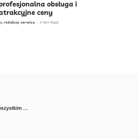
profesjonalna obsługa i
atrakcyjne ceny
redakcja serwisu
4 Min Read
By
Posted
by
wszystkim …