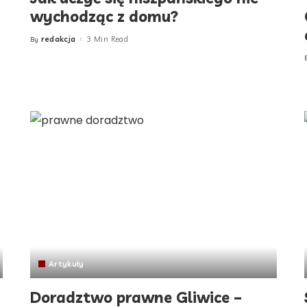
wychodząc z domu?
redakcja
3 Min Read
By
Posted
by
Artykuły
Doradztwo prawne Gliwice –