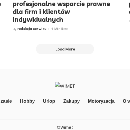
e
profesjonalne wsparcie prawne
dla firm i klientów
indywidualnych
redakcja serwisu
4 Min Read
By
Posted
by
Load More
zasie
Hobby
Urlop
Zakupy
Motoryzacja
O 
©Wimet