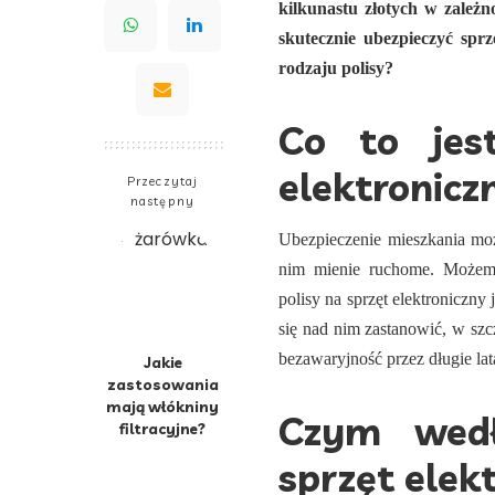
kilkunastu złotych w zależn
skutecznie ubezpieczyć spr
rodzaju polisy?
Co to jest
elektronicz
Przeczytaj
następny
Ubezpieczenie mieszkania moż
nim mienie ruchome. Możemy 
polisy na sprzęt elektroniczny
się nad nim zastanowić, w sz
bezawaryjność przez długie la
Jakie
zastosowania
mają włókniny
Czym wedłu
filtracyjne?
sprzęt elek