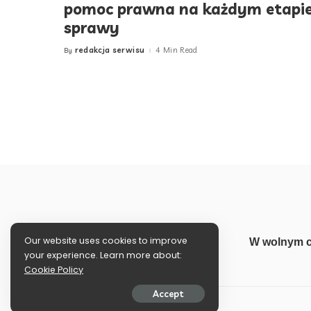
pomoc prawna na każdym etapi
sprawy
redakcja serwisu
4 Min Read
By
Posted
by
Our website uses cookies to improve
W wolnym c
your experience. Learn more about:
Cookie Policy
Accept