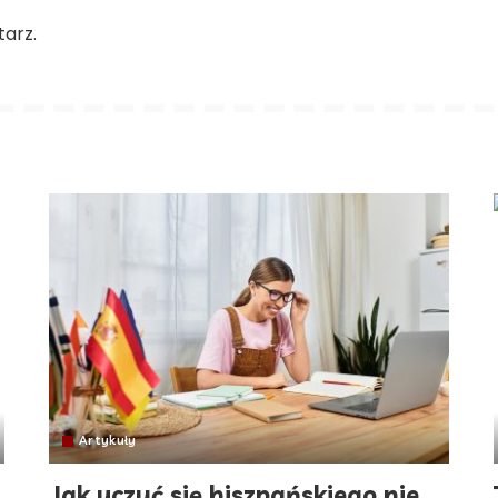
arz.
Artykuły
Jak uczyć się hiszpańskiego nie