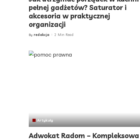
pełnej gadżetów? Saturator i
akcesoria w praktycznej
organizacji
redakcja
2 Min Read
By
Posted
by
Artykuły
Adwokat Radom – Kompleksowa