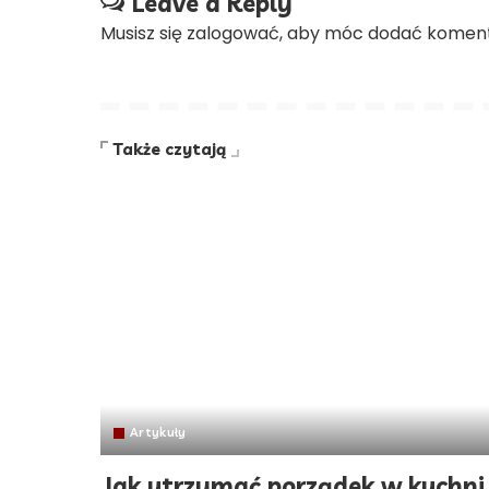
Leave a Reply
Musisz się
zalogować
, aby móc dodać koment
Także czytają
Artykuły
Jak utrzymać porządek w kuchni