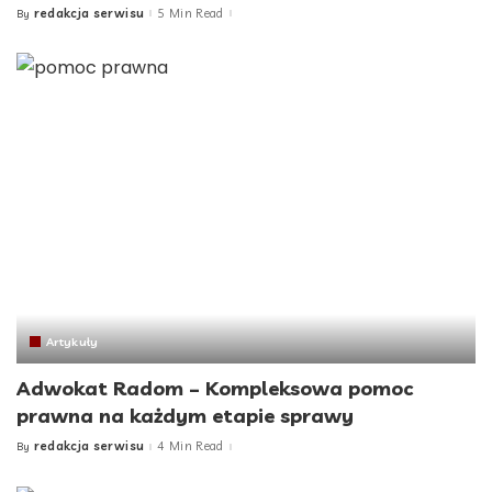
redakcja serwisu
5 Min Read
By
Posted
by
Artykuły
Adwokat Radom – Kompleksowa pomoc
prawna na każdym etapie sprawy
redakcja serwisu
4 Min Read
By
Posted
by