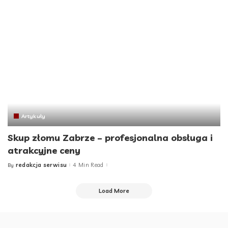
Artykuły
Skup złomu Zabrze – profesjonalna obsługa i
atrakcyjne ceny
redakcja serwisu
4 Min Read
By
Posted
by
Load More