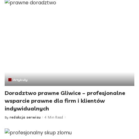
Artykuły
Doradztwo prawne Gliwice – profesjonalne
wsparcie prawne dla firm i klientów
indywidualnych
redakcja serwisu
4 Min Read
By
Posted
by