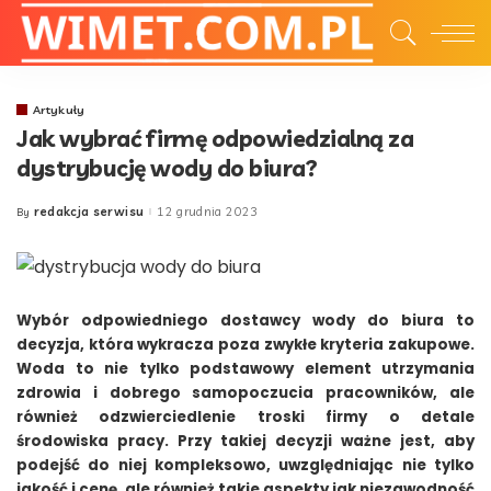
Artykuły
Jak wybrać firmę odpowiedzialną za
dystrybucję wody do biura?
redakcja serwisu
12 grudnia 2023
By
Posted
by
Wybór odpowiedniego dostawcy wody do biura to
decyzja, która wykracza poza zwykłe kryteria zakupowe.
Woda to nie tylko podstawowy element utrzymania
zdrowia i dobrego samopoczucia pracowników, ale
również odzwierciedlenie troski firmy o detale
środowiska pracy. Przy takiej decyzji ważne jest, aby
podejść do niej kompleksowo, uwzględniając nie tylko
jakość i cenę, ale również takie aspekty jak niezawodność