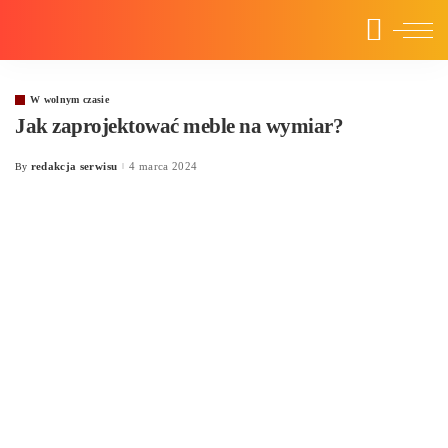
W wolnym czasie
Jak zaprojektować meble na wymiar?
redakcja serwisu
4 marca 2024
By
Posted
by