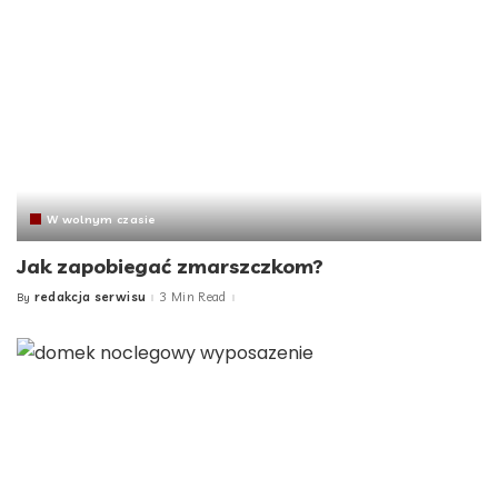
W wolnym czasie
Jak zapobiegać zmarszczkom?
redakcja serwisu
3 Min Read
By
Posted
by