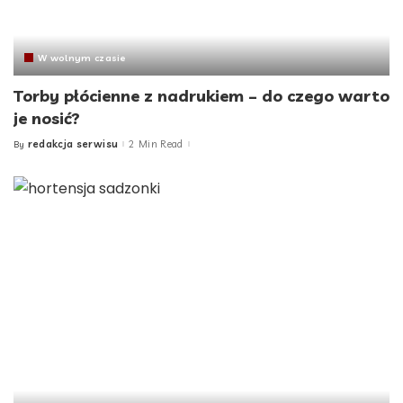
W wolnym czasie
Torby płócienne z nadrukiem – do czego warto
je nosić?
redakcja serwisu
2 Min Read
By
Posted
by