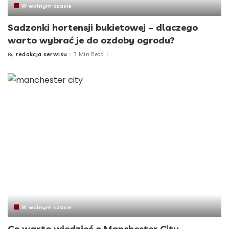
W wolnym czasie
Sadzonki hortensji bukietowej – dlaczego
warto wybrać je do ozdoby ogrodu?
redakcja serwisu
3 Min Read
By
Posted
by
W wolnym czasie
Co warto wiedzieć o Manchester City