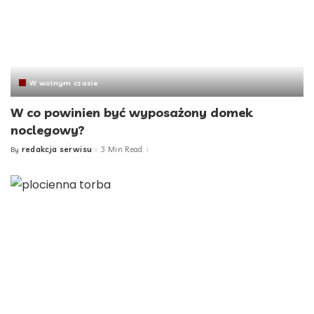
W wolnym czasie
W co powinien być wyposażony domek
noclegowy?
redakcja serwisu
3 Min Read
By
Posted
by