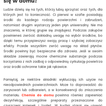
się w domu?
Ludzie dzielą się na tych, którzy lubią sprzątać oraz tych, dla
których jest to konieczność. Ci pierwsi w szafie posiadają
środki do każdego rodzaju powierzchni i zabrudzeń,
natomiast drugim wystarczy jeden płyn uniwersalny. Nie ma
znaczenia, w której grupie się znajdujesz. Podczas zakupów
powinieneś zwrócić dokładną uwagę na wybór środków, bo
dzięki temu przyspieszysz swoją pracę i szybciej zobaczysz
efekty. Przede wszystkim zwróć uwagę na skład płynów.
Środki powinny być bezpieczne dla zdrowia. Jeśli w swoim
składzie zawierają mocne chemiczne substancje podczas
korzystania z nich zadbaj o odpowiednią cyrkulację powietrza
oraz środki ochronne takie jak rękawice.
Pamiętaj, że niektóre składniki wykluczają ich użycie na
nieodpowiednich powierzchniach. Może to doprowadzić do
zarysowań lub odbarwień, a w konsekwencji do zniszczenia
materiału.
Chemia do domu
powinna również zapewniać
dezynfekcję, szczególnie preparaty przeznaczone do
czyszczeni łazienek i toalet. W kuchni staraj się używać