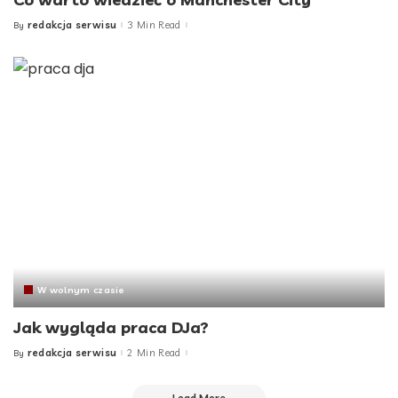
redakcja serwisu
3 Min Read
By
Posted
by
W wolnym czasie
Jak wygląda praca DJa?
redakcja serwisu
2 Min Read
By
Posted
by
Load More