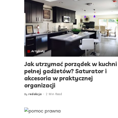
Artykuły
Jak utrzymać porządek w kuchni
pełnej gadżetów? Saturator i
akcesoria w praktycznej
organizacji
redakcja
2 Min Read
By
Posted
by