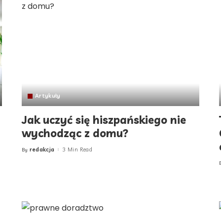
Artykuły
Jak uczyć się hiszpańskiego nie
wychodząc z domu?
redakcja
3 Min Read
By
Posted
by