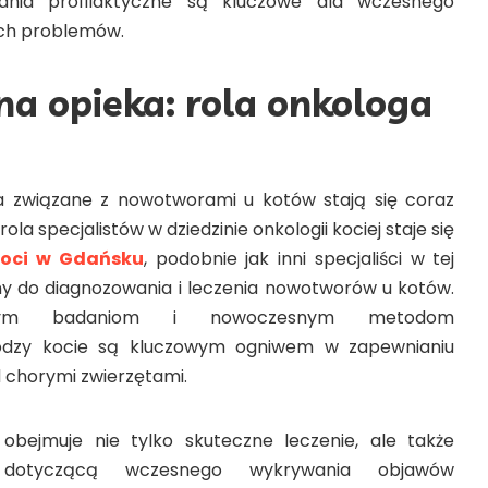
ania profilaktyczne są kluczowe dla wczesnego
ch problemów.
na opieka: rola onkologa
a związane z nowotworami u kotów stają się coraz
ola specjalistów w dziedzinie onkologii kociej staje się
koci w Gdańsku
, podobnie jak inni specjaliści w tej
lony do diagnozowania i leczenia nowotworów u kotów.
anym badaniom i nowoczesnym metodom
odzy kocie są kluczowym ogniwem w zapewnianiu
 chorymi zwierzętami.
obejmuje nie tylko skuteczne leczenie, ale także
li dotyczącą wczesnego wykrywania objawów