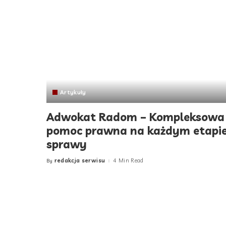
Artykuły
Adwokat Radom – Kompleksowa
pomoc prawna na każdym etapi
sprawy
redakcja serwisu
4 Min Read
By
Posted
by