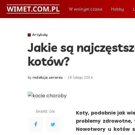
W wolnym czasie
Hobby
Artykuły
Jakie są najczęst
kotów?
redakcja serwisu
19 lutego 2024
By
Posted
by
SHARE ON
Koty, podobnie jak wi
problemy zdrowotne, 
Nowotwory u kotów st