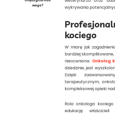
weterynarza oraz bad
wego?
wykrywania potencjalny
Profesjonal
kociego
W miarę jak zagadnieni
bardziej skomplikowane, r
nieoceniona.
Onkolog 
dziedzinie, jest wyszko
Dzięki zaawansow
terapeutycznym, onkol
kompleksowej opieki nad
Rola onkologa kociego 
edukację właścicie