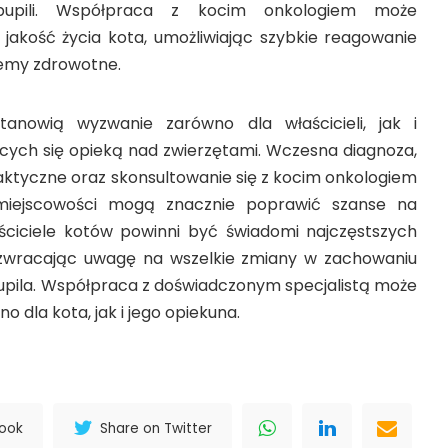
upili. Współpraca z kocim onkologiem może
akość życia kota, umożliwiając szybkie reagowanie
lemy zdrowotne.
nowią wyzwanie zarówno dla właścicieli, jak i
ących się opieką nad zwierzętami. Wczesna diagnoza,
laktyczne oraz skonsultowanie się z kocim onkologiem
miejscowości mogą znacznie poprawić szanse na
ściciele kotów powinni być świadomi najczęstszych
zwracając uwagę na wszelkie zmiany w zachowaniu
upila. Współpraca z doświadczonym specjalistą może
o dla kota, jak i jego opiekuna.
book
Share on Twitter