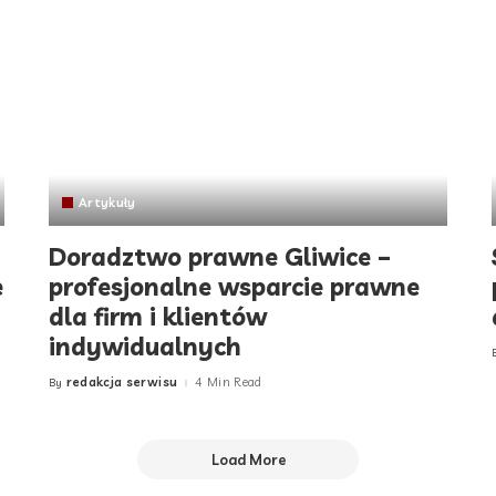
Artykuły
Doradztwo prawne Gliwice –
e
profesjonalne wsparcie prawne
dla firm i klientów
indywidualnych
redakcja serwisu
4 Min Read
By
Posted
by
Load More