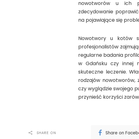
nowotworów u ich p
zdecydowanie poprawić j
na pojawiające się prob
Nowotwory u kotów sta
profesjonalistów zajmuj
regularne badania profi
w Gdańsku czy innej 
skuteczne leczenie. Wła
rodzajów nowotworów, 
czy wyglądzie swojego p
przynieść korzyści zarówn
Share on Face
SHARE ON