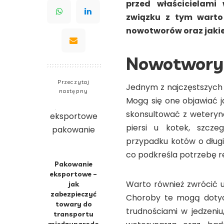
przed właścicielami
związku z tym warto 
nowotworów oraz jaki
Nowotwory 
Przeczytaj
Jednym z najczęstszych
następny
Mogą się one objawiać j
skonsultować z weteryn
piersi u kotek, szcze
przypadku kotów o długi
co podkreśla potrzebę r
Pakowanie
eksportowe –
Warto również zwrócić
jak
zabezpieczyć
Choroby te mogą dotyczy
towary do
trudnościami w jedzeniu
transportu
międzynarodo