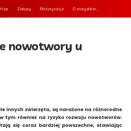
Urlop
Zakupy
Motoryzacja
O wszystkim …
sze nowotwory u
ele innych zwierzęta, są narażone na różnorodne
w tym również na ryzyko rozwoju nowotworów.
ają się coraz bardziej powszechne, stawiając