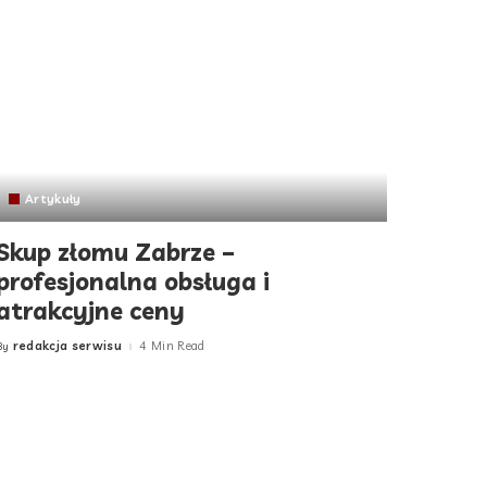
Artykuły
Skup złomu Zabrze –
profesjonalna obsługa i
atrakcyjne ceny
redakcja serwisu
4 Min Read
By
Posted
by