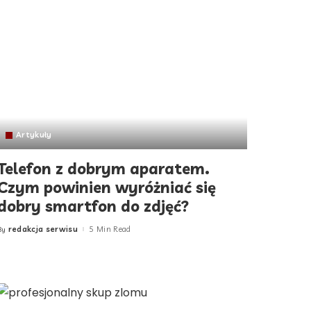
Artykuły
Telefon z dobrym aparatem.
Czym powinien wyróżniać się
dobry smartfon do zdjęć?
redakcja serwisu
5 Min Read
By
Posted
by