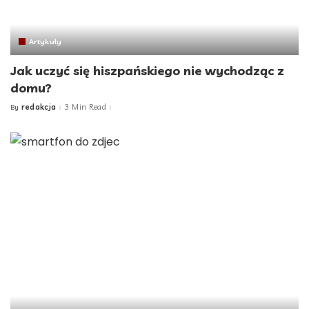
Artykuły
Jak uczyć się hiszpańskiego nie wychodząc z
domu?
redakcja
3 Min Read
By
Posted
by