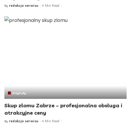
redakcja serwisu
4 Min Read
By
Posted
by
Artykuły
Skup złomu Zabrze – profesjonalna obsługa i
atrakcyjne ceny
redakcja serwisu
4 Min Read
By
Posted
by