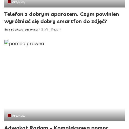
Artykuły
Telefon z dobrym aparatem. Czym powinien
wyróżniać się dobry smartfon do zdjęć?
redakcja serwisu
5 Min Read
By
Posted
by
Artykuły
Adwokat Radom – Kompleksowa pomoc