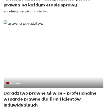
prawna na każdym etapie sprawy
redakcja serwisu
4 Min Read
By
Posted
by
Artykuły
Doradztwo prawne Gliwice – profesjonalne
wsparcie prawne dla firm i klientów
indywidualnych