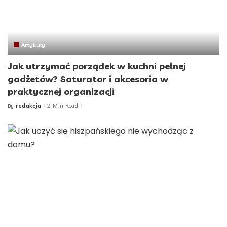
Artykuły
Jak utrzymać porządek w kuchni pełnej
gadżetów? Saturator i akcesoria w
praktycznej organizacji
redakcja
2 Min Read
By
Posted
by