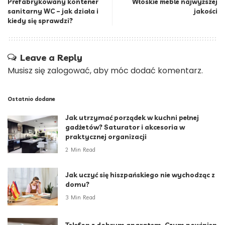
Prefabrykowany kontener
Włoskie meble najwyższej
sanitarny WC – jak działa i
jakości
kiedy się sprawdzi?
Leave a Reply
Musisz się
zalogować
, aby móc dodać komentarz.
Ostatnio dodane
Jak utrzymać porządek w kuchni pełnej
gadżetów? Saturator i akcesoria w
praktycznej organizacji
2 Min Read
Jak uczyć się hiszpańskiego nie wychodząc z
domu?
3 Min Read