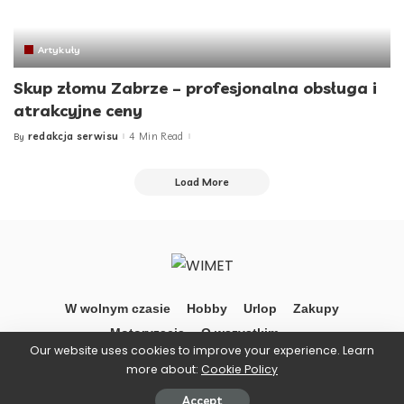
Artykuły
Skup złomu Zabrze – profesjonalna obsługa i
atrakcyjne ceny
redakcja serwisu
4 Min Read
By
Posted
by
Load More
W wolnym czasie
Hobby
Urlop
Zakupy
Motoryzacja
O wszystkim …
Our website uses cookies to improve your experience. Learn
more about:
Cookie Policy
©Wimet
Accept