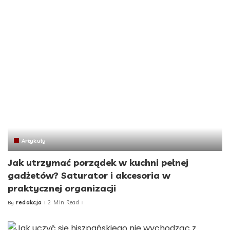
Artykuły
Jak utrzymać porządek w kuchni pełnej
gadżetów? Saturator i akcesoria w
praktycznej organizacji
redakcja
2 Min Read
By
Posted
by