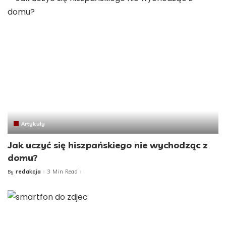
Artykuły
Jak uczyć się hiszpańskiego nie wychodząc z
domu?
redakcja
3 Min Read
By
Posted
by