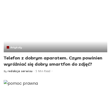
Artykuły
Telefon z dobrym aparatem. Czym powinien
wyróżniać się dobry smartfon do zdjęć?
redakcja serwisu
5 Min Read
By
Posted
by