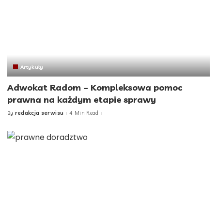
Artykuły
Adwokat Radom – Kompleksowa pomoc
prawna na każdym etapie sprawy
redakcja serwisu
4 Min Read
By
Posted
by