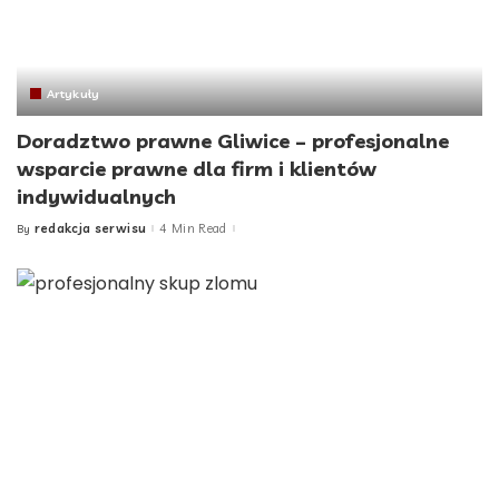
Artykuły
Doradztwo prawne Gliwice – profesjonalne
wsparcie prawne dla firm i klientów
indywidualnych
redakcja serwisu
4 Min Read
By
Posted
by