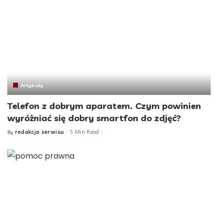
Artykuły
Telefon z dobrym aparatem. Czym powinien
wyróżniać się dobry smartfon do zdjęć?
redakcja serwisu
5 Min Read
By
Posted
by