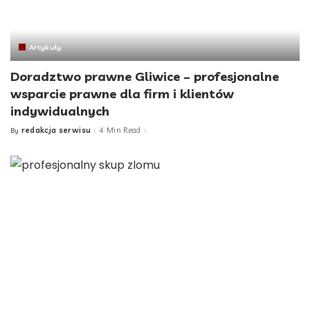
Artykuły
Doradztwo prawne Gliwice – profesjonalne
wsparcie prawne dla firm i klientów
indywidualnych
redakcja serwisu
4 Min Read
By
Posted
by