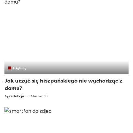
Artykuły
Jak uczyć się hiszpańskiego nie wychodząc z
domu?
redakcja
3 Min Read
By
Posted
by