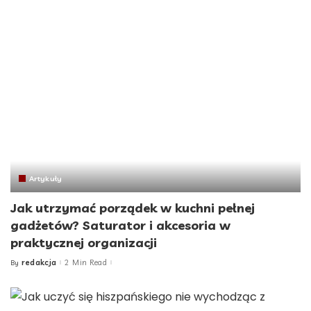
Artykuły
Jak utrzymać porządek w kuchni pełnej
gadżetów? Saturator i akcesoria w
praktycznej organizacji
redakcja
2 Min Read
By
Posted
by