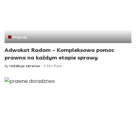
Artykuły
Adwokat Radom – Kompleksowa pomoc
prawna na każdym etapie sprawy
redakcja serwisu
4 Min Read
By
Posted
by