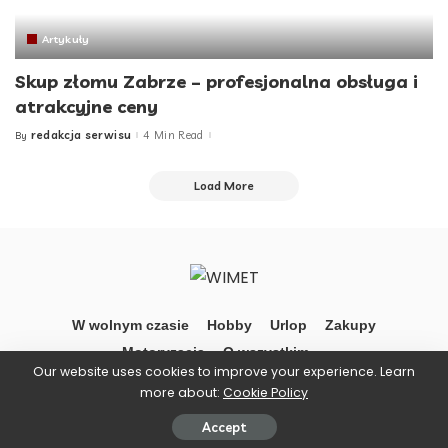
Artykuły
Skup złomu Zabrze – profesjonalna obsługa i
atrakcyjne ceny
redakcja serwisu
4 Min Read
By
Posted
by
Load More
W wolnym czasie
Hobby
Urlop
Zakupy
Motoryzacja
O wszystkim …
Our website uses cookies to improve your experience. Learn
more about:
Cookie Policy
©Wimet
Accept