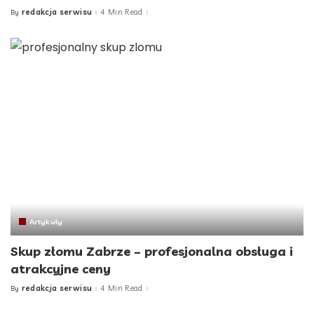
redakcja serwisu
4 Min Read
By
Posted
by
Artykuły
Skup złomu Zabrze – profesjonalna obsługa i
atrakcyjne ceny
redakcja serwisu
4 Min Read
By
Posted
by