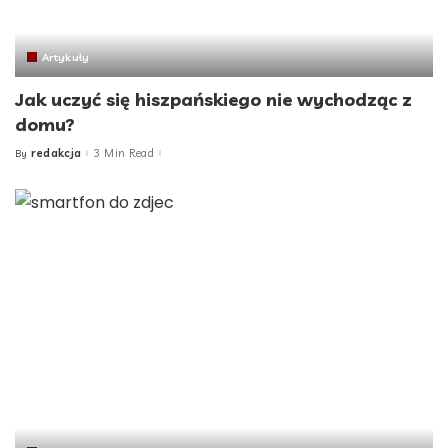
Artykuły
Jak uczyć się hiszpańskiego nie wychodząc z
domu?
redakcja
3 Min Read
By
Posted
by