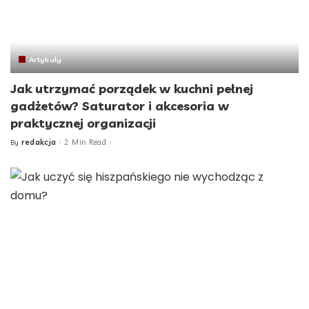
Artykuły
Jak utrzymać porządek w kuchni pełnej
gadżetów? Saturator i akcesoria w
praktycznej organizacji
redakcja
2 Min Read
By
Posted
by