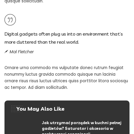
quisque sollicitudin.
Digital gadgets often plug us into an environment that’s
more cluttered than the real world.
Mal Fletcher
Ornare urna commodo ms vulputate donec rutrum feugiat
nonummy luctus gravida commodo quisque nun lacinia
ornare risus risus luctus ultrices quiss porttitor litora sociosqu
ac tempor. Ad diam sollicitudin.
You May Also Like
Jak utrzymać porządek w kuchni pełnej
gadżetów? Saturator i akcesoria w