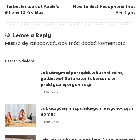
The better look at Apple’s
How to Best Headphone That
iPhone 12 Pro Max
Are Right
Leave a Reply
Musisz się
zalogować
, aby móc dodać komentarz.
Ostatnio dodane
Jak utrzymać porządek w kuchni pełnej
gadżetów? Saturator i akcesoria w
praktycznej organizacji
2 Min Read
Jak uczyć się hiszpańskiego nie wychodząc z
domu?
3 Min Read
Telefon z dobrym aparatem. Czym powinien