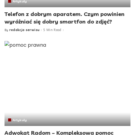
Artykuły
Telefon z dobrym aparatem. Czym powinien
wyróżniać się dobry smartfon do zdjęć?
redakcja serwisu
5 Min Read
By
Posted
by
Artykuły
Adwokat Radom – Kompleksowa pomoc