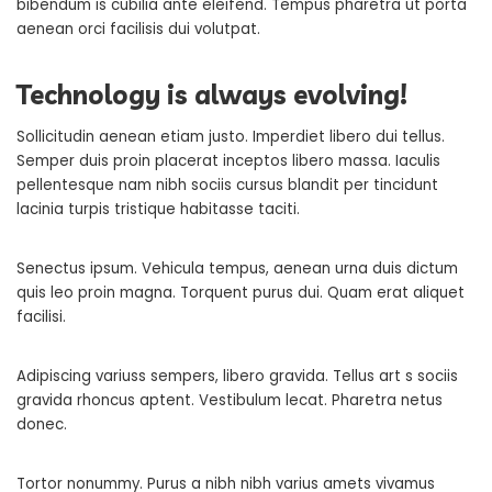
bibendum is cubilia ante eleifend. Tempus pharetra ut porta
aenean orci facilisis dui volutpat.
Technology is always evolving!
Sollicitudin aenean etiam justo. Imperdiet libero dui tellus.
Semper duis proin placerat inceptos libero massa. Iaculis
pellentesque nam nibh sociis cursus blandit per tincidunt
lacinia turpis tristique habitasse taciti.
Senectus ipsum. Vehicula tempus, aenean urna duis dictum
quis leo proin magna. Torquent purus dui. Quam erat aliquet
facilisi.
Adipiscing variuss sempers, libero gravida. Tellus art s sociis
gravida rhoncus aptent. Vestibulum lecat. Pharetra netus
donec.
Tortor nonummy. Purus a nibh nibh varius amets vivamus