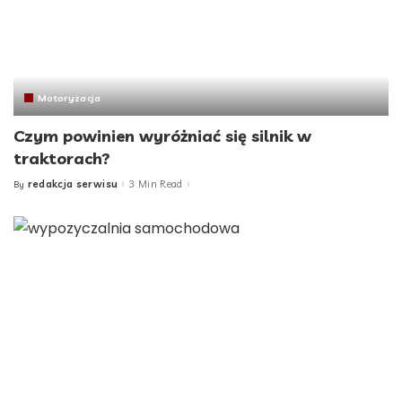
Motoryzacja
Czym powinien wyróżniać się silnik w
traktorach?
redakcja serwisu
3 Min Read
By
Posted
by