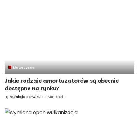
Motoryzacja
Jakie rodzaje amortyzatorów są obecnie
dostępne na rynku?
redakcja serwisu
2 Min Read
By
Posted
by