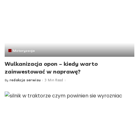
Motoryzacja
Wulkanizacja opon – kiedy warto
zainwestować w naprawę?
redakcja serwisu
3 Min Read
By
Posted
by