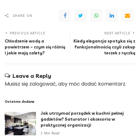
SHARE ON
PREVIOUS ARTICLE
NEXT ARTICLE
Chłodzenie wodą a
Kiedy elegancja spotyka się z
powietrzem – czym się różnią
funkcjonalnością czyli zakup
i jakie mają zalety?
teczek z rączką
Leave a Reply
Musisz się
zalogować
, aby móc dodać komentarz.
Ostatnio dodane
Jak utrzymać porządek w kuchni pełnej
gadżetów? Saturator i akcesoria w
praktycznej organizacji
2 Min Read