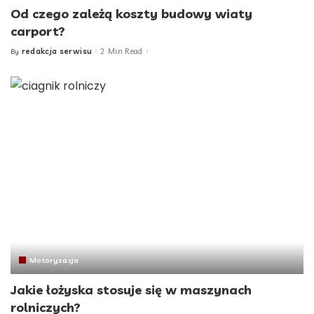
Od czego zależą koszty budowy wiaty
carport?
redakcja serwisu
2 Min Read
By
Posted
by
Motoryzacja
Jakie łożyska stosuje się w maszynach
rolniczych?