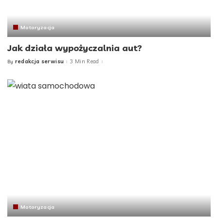
Motoryzacja
Jak działa wypożyczalnia aut?
redakcja serwisu
3 Min Read
By
Posted
by
Motoryzacja