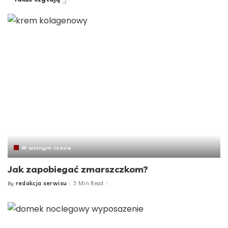
W wolnym czasie
Jak zapobiegać zmarszczkom?
redakcja serwisu
3 Min Read
By
Posted
by