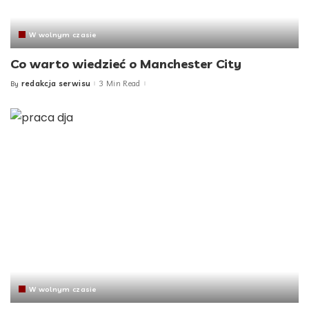
W wolnym czasie
Co warto wiedzieć o Manchester City
redakcja serwisu
3 Min Read
By
Posted
by
W wolnym czasie