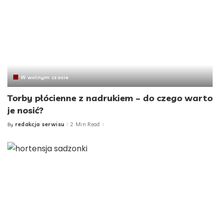
W wolnym czasie
Torby płócienne z nadrukiem – do czego warto
je nosić?
redakcja serwisu
2 Min Read
By
Posted
by