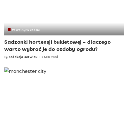
W wolnym czasie
Sadzonki hortensji bukietowej – dlaczego
warto wybrać je do ozdoby ogrodu?
redakcja serwisu
3 Min Read
By
Posted
by