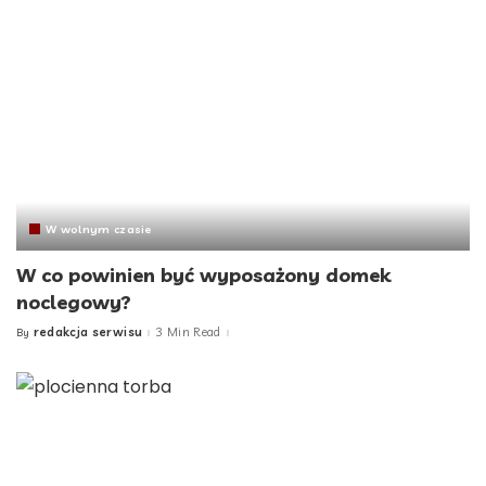
W wolnym czasie
W co powinien być wyposażony domek
noclegowy?
redakcja serwisu
3 Min Read
By
Posted
by