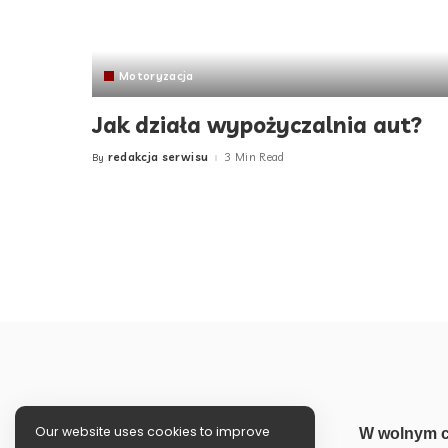
Motoryzacja
Jak działa wypożyczalnia aut?
redakcja serwisu
3 Min Read
By
Posted
by
Our website uses cookies to improve
W wolnym c