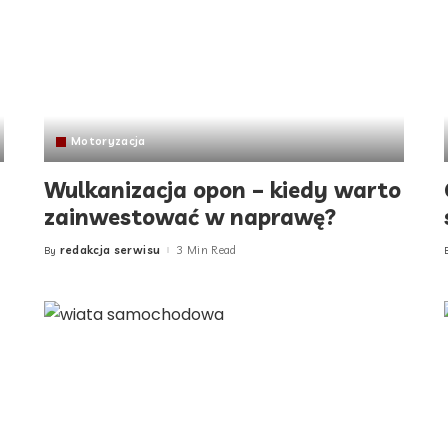
Motoryzacja
Wulkanizacja opon – kiedy warto
zainwestować w naprawę?
redakcja serwisu
3 Min Read
By
Posted
by