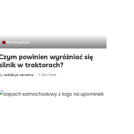
Motoryzacja
Czym powinien wyróżniać się
silnik w traktorach?
redakcja serwisu
3 Min Read
By
Posted
by