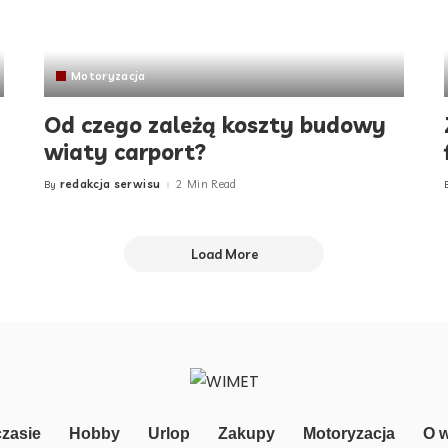
Motoryzacja
Od czego zależą koszty budowy
wiaty carport?
redakcja serwisu
2 Min Read
By
Posted
by
Load More
zasie
Hobby
Urlop
Zakupy
Motoryzacja
O 