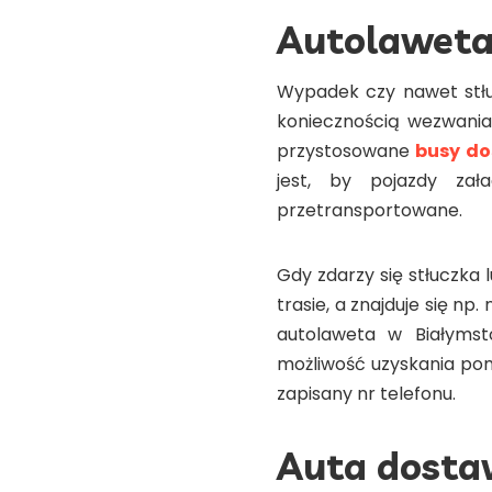
Autolawet
Wypadek czy nawet stłu
koniecznością wezwania
przystosowane
busy do
jest, by pojazdy za
przetransportowane.
Gdy zdarzy się stłuczka
trasie, a znajduje się n
autolaweta w Białymst
możliwość uzyskania po
zapisany nr telefonu.
Auta dost