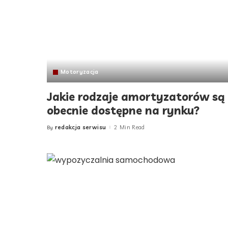
Motoryzacja
Jakie rodzaje amortyzatorów są
obecnie dostępne na rynku?
redakcja serwisu
2 Min Read
By
Posted
by