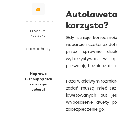
Autolaweta
korzysta?
Przeczytaj
następny
Gdy istnieje koniecznoś
wsparcie i czeka, aż dot
przez sprawnie dzi
wykorzystywane w tej d
pozwalają bezpiecznie t
Naprawa
turbosprężarek
Poza właściwym rozmiare
– na czym
zadań muszą mieć też k
polega?
lawetowanych aut jes
Wyposażenie lawety po
zabezpieczenie go.