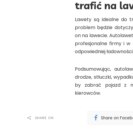
trafić na l
Lawety są idealne do t
problem będzie dotyczył
on na lawecie.
Autolawet
profesjonalne firmy i w
odpowiedniej ładowności
Podsumowując,
autola
drodze, stłuczki, wypad
by zabrać pojazd z m
kierowców.
Share on Face
SHARE ON