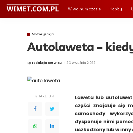
W wolnym czasie
Hobby
Motoryzacja
Autolaweta – kiedy
redakcja serwisu
23 września 2022
By
Posted
by
SHARE ON
Laweta lub autolaweta
części znajduje się 
samochody wykorzy
dysponuje nimi pomoc
uszkodzony lub w inny