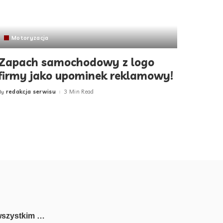
Motoryzacja
Zapach samochodowy z logo
firmy jako upominek reklamowy!
redakcja serwisu
3 Min Read
By
Posted
by
wszystkim …