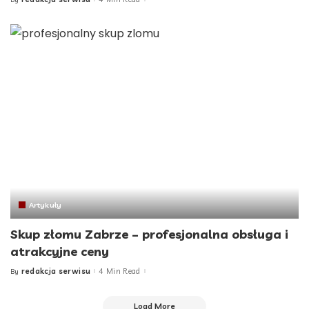
Posted
by
Artykuły
Skup złomu Zabrze – profesjonalna obsługa i
atrakcyjne ceny
redakcja serwisu
4 Min Read
By
Posted
by
Load More