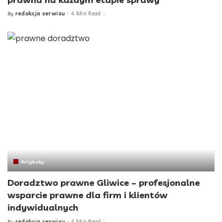
redakcja serwisu
4 Min Read
By
Posted
by
Artykuły
Doradztwo prawne Gliwice – profesjonalne
wsparcie prawne dla firm i klientów
indywidualnych
redakcja serwisu
4 Min Read
By