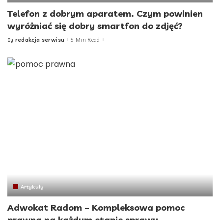
Telefon z dobrym aparatem. Czym powinien
wyróżniać się dobry smartfon do zdjęć?
redakcja serwisu
5 Min Read
By
Posted
by
Artykuły
Adwokat Radom – Kompleksowa pomoc
prawna na każdym etapie sprawy