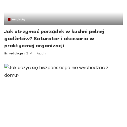
Artykuły
Jak utrzymać porządek w kuchni pełnej
gadżetów? Saturator i akcesoria w
praktycznej organizacji
redakcja
2 Min Read
By
Posted
by