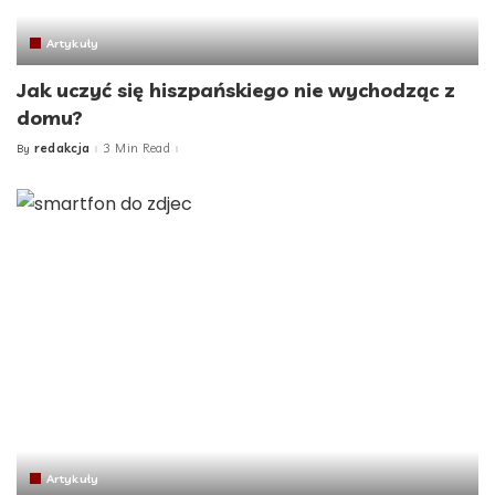
Artykuły
Jak uczyć się hiszpańskiego nie wychodząc z
domu?
redakcja
3 Min Read
By
Posted
by
Artykuły