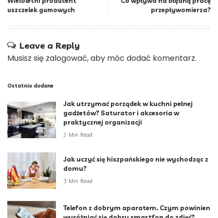
Wieloletni producent
Co wpływa na błędną pracę
uszczelek gumowych
przepływomierza?
Leave a Reply
Musisz się
zalogować
, aby móc dodać komentarz.
Ostatnio dodane
Jak utrzymać porządek w kuchni pełnej
gadżetów? Saturator i akcesoria w
praktycznej organizacji
2 Min Read
Jak uczyć się hiszpańskiego nie wychodząc z
domu?
3 Min Read
Telefon z dobrym aparatem. Czym powinien
wyróżniać się dobry smartfon do zdjęć?