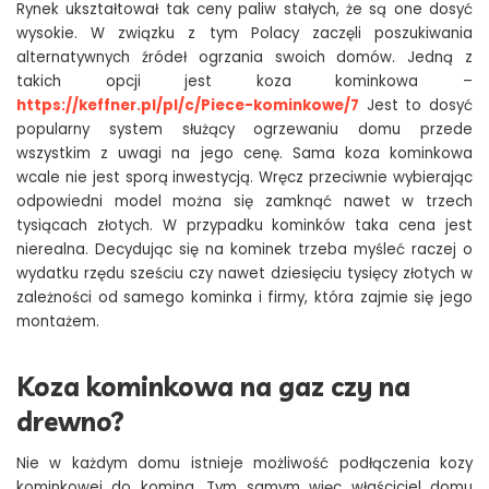
Rynek ukształtował tak ceny paliw stałych, że są one dosyć
wysokie. W związku z tym Polacy zaczęli poszukiwania
alternatywnych źródeł ogrzania swoich domów. Jedną z
takich opcji jest koza kominkowa –
https://keffner.pl/pl/c/Piece-kominkowe/7
Jest to dosyć
popularny system służący ogrzewaniu domu przede
wszystkim z uwagi na jego cenę. Sama koza kominkowa
wcale nie jest sporą inwestycją. Wręcz przeciwnie wybierając
odpowiedni model można się zamknąć nawet w trzech
tysiącach złotych. W przypadku kominków taka cena jest
nierealna. Decydując się na kominek trzeba myśleć raczej o
wydatku rzędu sześciu czy nawet dziesięciu tysięcy złotych w
zależności od samego kominka i firmy, która zajmie się jego
montażem.
Koza kominkowa na gaz czy na
drewno?
Nie w każdym domu istnieje możliwość podłączenia kozy
kominkowej do komina. Tym samym więc właściciel domu