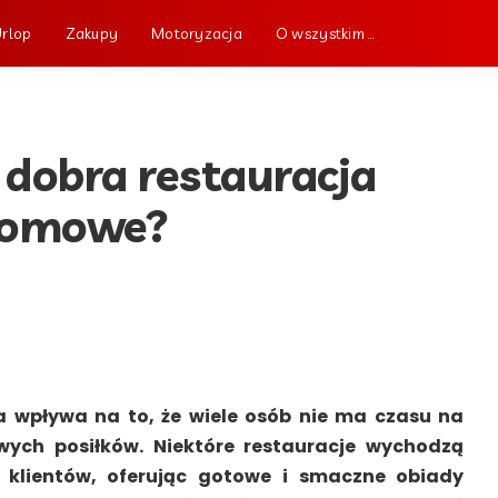
Urlop
Zakupy
Motoryzacja
O wszystkim …
 dobra restauracja
 domowe?
a wpływa na to, że wiele osób nie ma czasu na
ych posiłków. Niektóre restauracje wychodzą
 klientów, oferując gotowe i smaczne obiady