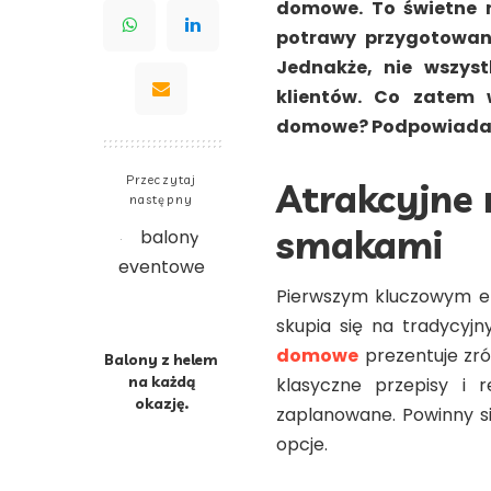
domowe. To świetne 
potrawy przygotowane
Jednakże, nie wszyst
klientów. Co zatem 
domowe? Podpowiada
Przeczytaj
Atrakcyjne
następny
smakami
Pierwszym kluczowym el
skupia się na tradycyj
domowe
prezentuje zró
Balony z helem
na każdą
klasyczne przepisy i 
okazję.
zaplanowane. Powinny si
opcje.