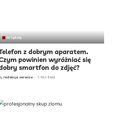
Artykuły
Telefon z dobrym aparatem.
Czym powinien wyróżniać się
dobry smartfon do zdjęć?
redakcja serwisu
5 Min Read
By
Posted
by