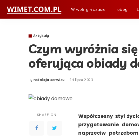
W wolnym czasie
Hobby
Artykuły
Czym wyróżnia się
oferująca obiady
redakcja serwisu
24 lipca 2023
By
Posted
by
SHARE ON
Współczesny styl życi
przygotowanie domow
naprzeciw potrzebom