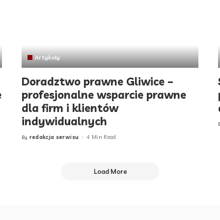
Artykuły
Doradztwo prawne Gliwice –
e
profesjonalne wsparcie prawne
dla firm i klientów
indywidualnych
redakcja serwisu
4 Min Read
By
Posted
by
Load More