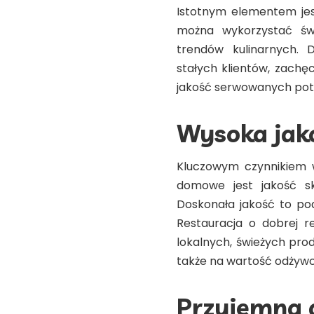
Istotnym elementem je
można wykorzystać św
trendów kulinarnych. D
stałych klientów, zachę
jakość serwowanych pot
Wysoka jako
Kluczowym czynnikiem w
domowe jest jakość sk
Doskonała jakość to po
Restauracja o dobrej r
lokalnych, świeżych pro
także na wartość odżyw
Przyjemna 