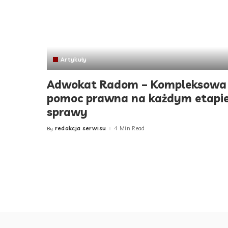
Artykuły
Adwokat Radom – Kompleksowa
pomoc prawna na każdym etapi
sprawy
redakcja serwisu
4 Min Read
By
Posted
by