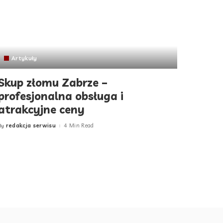
Artykuły
Skup złomu Zabrze –
profesjonalna obsługa i
atrakcyjne ceny
redakcja serwisu
4 Min Read
By
Posted
by