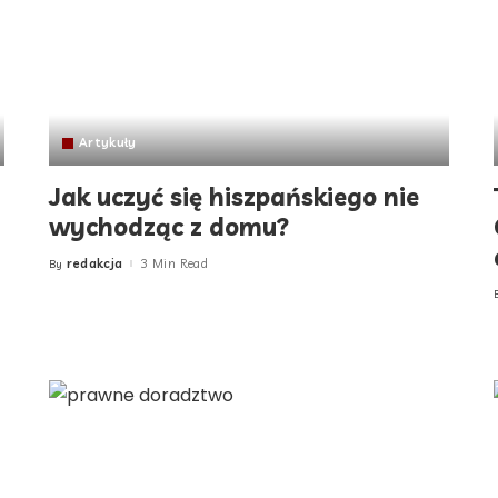
Artykuły
Jak uczyć się hiszpańskiego nie
wychodząc z domu?
redakcja
3 Min Read
By
Posted
by