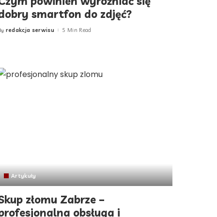
Czym powinien wyróżniać się
dobry smartfon do zdjęć?
redakcja serwisu
5 Min Read
By
Posted
by
Artykuły
Skup złomu Zabrze –
profesjonalna obsługa i