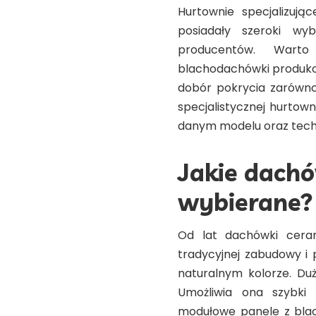
Hurtownie specjalizuj
posiadały szeroki wy
producentów. Wart
blachodachówki produkow
dobór pokrycia zarówno 
specjalistycznej hurtow
danym modelu oraz tech
Jakie dachó
wybierane?
Od lat dachówki ceram
tradycyjnej zabudowy i 
naturalnym kolorze. Du
Umożliwia ona szybki
modułowe panele z blac