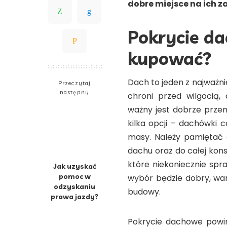
dobre miejsce na ich z
Pokrycie da
kupować?
Dach to jeden z najważn
Przeczytaj
następny
chroni przed wilgocią,
ważny jest dobrze prze
kilka opcji – dachówki 
masy. Należy pamiętać 
dachu oraz do całej kons
które niekoniecznie sp
Jak uzyskać
pomoc w
wybór będzie dobry, war
odzyskaniu
budowy.
prawa jazdy?
Pokrycie dachowe powi