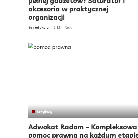
pełnej gadżetów? Saturator i
akcesoria w praktycznej
organizacji
redakcja
2 Min Read
By
Posted
by
Artykuły
Adwokat Radom – Kompleksowa
pomoc prawna na każdym etapi