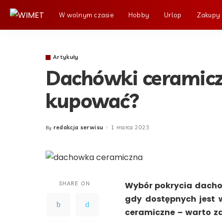
W wolnym czasie
Hobby
Urlop
Zakupy
Artykuły
Dachówki ceramiczn
kupować?
redakcja serwisu
1 marca 2023
By
Posted
by
SHARE ON
Wybór pokrycia dachow
gdy dostępnych jest w
ceramiczne – warto za