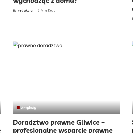
wychodząc z domu?
redakcja
3 Min Read
By
Posted
by
Artykuły
Doradztwo prawne Gliwice –
e
profesjonalne wsparcie prawne