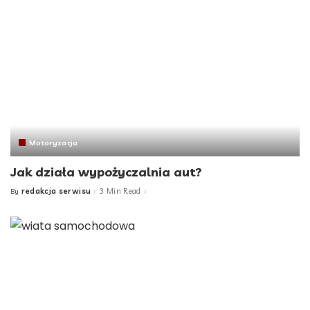
Motoryzacja
Jak działa wypożyczalnia aut?
redakcja serwisu
3 Min Read
By
Posted
by