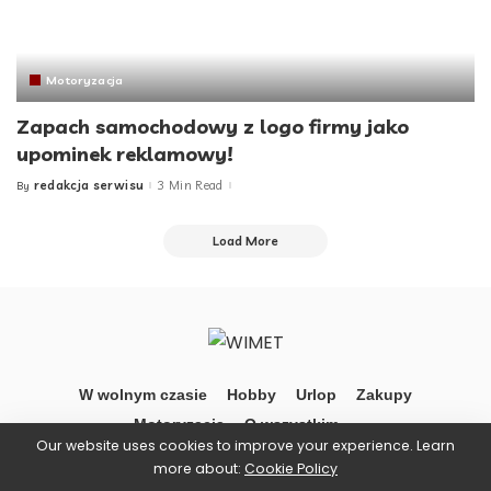
Motoryzacja
Zapach samochodowy z logo firmy jako
upominek reklamowy!
redakcja serwisu
3 Min Read
By
Posted
by
Load More
W wolnym czasie
Hobby
Urlop
Zakupy
Motoryzacja
O wszystkim …
Our website uses cookies to improve your experience. Learn
more about:
Cookie Policy