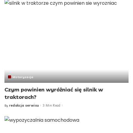
Motoryzacja
Czym powinien wyróżniać się silnik w
traktorach?
redakcja serwisu
3 Min Read
By
Posted
by