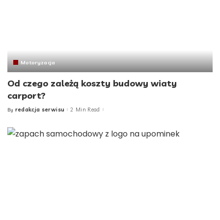
Motoryzacja
Od czego zależą koszty budowy wiaty
carport?
redakcja serwisu
2 Min Read
By
Posted
by