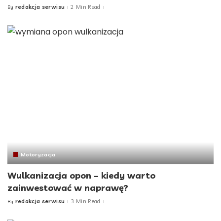
redakcja serwisu
2 Min Read
By
Posted
by
Motoryzacja
Wulkanizacja opon – kiedy warto
zainwestować w naprawę?
redakcja serwisu
3 Min Read
By
Posted
by