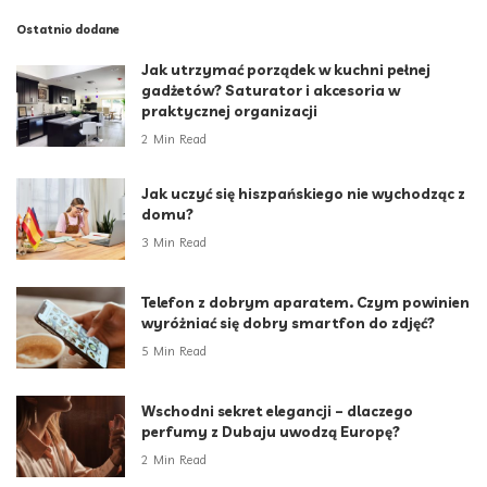
Ostatnio dodane
Jak utrzymać porządek w kuchni pełnej
gadżetów? Saturator i akcesoria w
praktycznej organizacji
2 Min Read
Jak uczyć się hiszpańskiego nie wychodząc z
domu?
3 Min Read
Telefon z dobrym aparatem. Czym powinien
wyróżniać się dobry smartfon do zdjęć?
5 Min Read
Wschodni sekret elegancji – dlaczego
perfumy z Dubaju uwodzą Europę?
2 Min Read