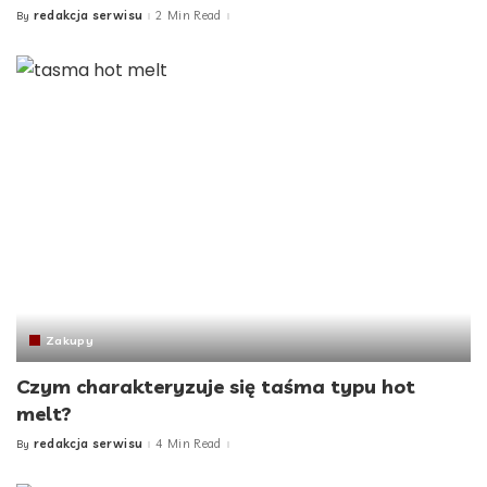
redakcja serwisu
2 Min Read
By
Posted
by
Zakupy
Czym charakteryzuje się taśma typu hot
melt?
redakcja serwisu
4 Min Read
By
Posted
by