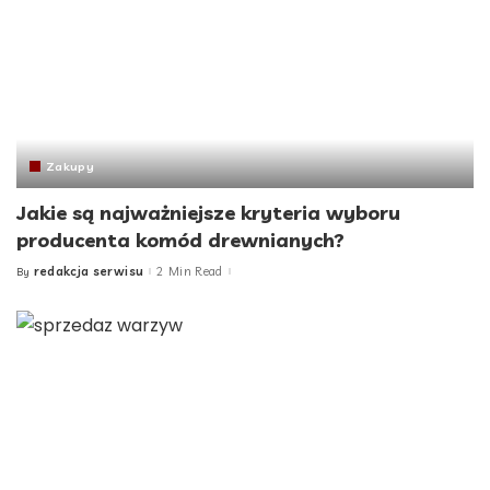
Zakupy
Jakie są najważniejsze kryteria wyboru
producenta komód drewnianych?
redakcja serwisu
2 Min Read
By
Posted
by