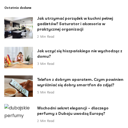
Ostatnio dodane
Jak utrzymać porządek w kuchni pełnej
gadżetów? Saturator i akcesoria w
praktycznej organizacji
2 Min Read
Jak uczyć się hiszpańskiego nie wychodząc z
domu?
3 Min Read
Telefon z dobrym aparatem. Czym powinien
wyróżniać się dobry smartfon do zdjęć?
5 Min Read
Wschodni sekret elegancji – dlaczego
perfumy z Dubaju uwodzą Europę?
2 Min Read