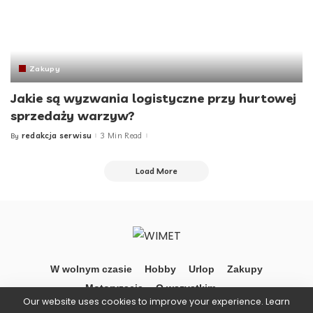
Zakupy
Jakie są wyzwania logistyczne przy hurtowej
sprzedaży warzyw?
redakcja serwisu
3 Min Read
By
Posted
by
Load More
W wolnym czasie
Hobby
Urlop
Zakupy
Motoryzacja
O wszystkim …
Our website uses cookies to improve your experience. Learn