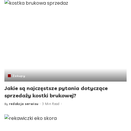
Zakupy
Jakie są najczęstsze pytania dotyczące
sprzedaży kostki brukowej?
redakcja serwisu
3 Min Read
By
Posted
by