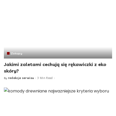
Zakupy
Jakimi zaletami cechują się rękawiczki z eko
skóry?
redakcja serwisu
3 Min Read
By
Posted
by