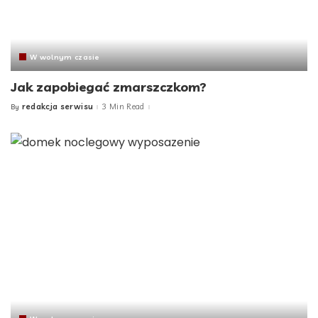
W wolnym czasie
Jak zapobiegać zmarszczkom?
redakcja serwisu
3 Min Read
By
Posted
by