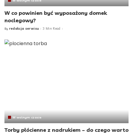
W wolnym czasie
W co powinien być wyposażony domek
noclegowy?
redakcja serwisu
3 Min Read
By
Posted
by
W wolnym czasie
Torby płócienne z nadrukiem – do czego warto