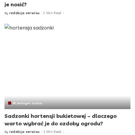
je nosić?
redakcja serwisu
2 Min Read
By
Posted
by
W wolnym czasie
Sadzonki hortensji bukietowej – dlaczego
warto wybrać je do ozdoby ogrodu?
redakcja serwisu
3 Min Read
By
Posted