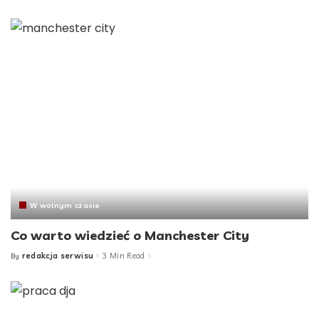
by
W wolnym czasie
Co warto wiedzieć o Manchester City
redakcja serwisu
3 Min Read
By
Posted
by