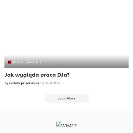
W wolnym czasie
Jak wygląda praca DJa?
redakcja serwisu
2 Min Read
By
Posted
by
Load More