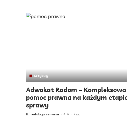
by
Artykuły
Adwokat Radom – Kompleksowa
pomoc prawna na każdym etapi
sprawy
redakcja serwisu
4 Min Read
By
Posted
by