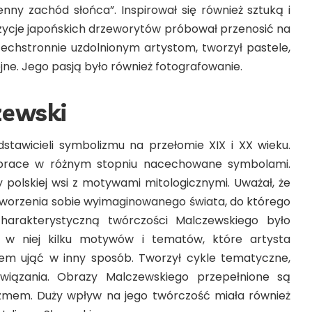
enny zachód słońca”. Inspirował się również sztuką i
zycje japońskich drzeworytów próbował przenosić na
zechstronnie uzdolnionym artystom, tworzył pastele,
jne. Jego pasją było również fotografowanie.
zewski
tawicieli symbolizmu na przełomie XIX i XX wieku.
 prace w różnym stopniu nacechowane symbolami.
zy polskiej wsi z motywami mitologicznymi. Uważał, że
stworzenia sobie wyimaginowanego świata, do którego
arakterystyczną twórczości Malczewskiego było
ę w niej kilku motywów i tematów, które artysta
m ująć w inny sposób. Tworzył cykle tematyczne,
wiązania. Obrazy Malczewskiego przepełnione są
zmem. Duży wpływ na jego twórczość miała również