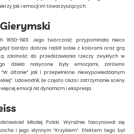
erzy jak i emocji im towarzyszących.
 Gierymski
ch 1850-1901. Jego twórczość przypominała nieco
 gdyż bardzo dobrze radził sobie z kolorami oraz grą
itą zdolność do przedstawiania rzeczy zwykłych w
ego dzieła nasycone były emocjami, zarówno
“W altanie” jak i przepełnione niewypowiedzianym
kiej”. Udowodnił, że często cisza i zatrzymanie sceny
więcej emocji niż dynamizm i ekspresja.
eiss
dstawiciel Młodej Polski. Wyraźnie fascynował się
ncha i jego słynnym “Krzykiem”. Efektem tego był