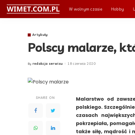
W wolnym czasie
Hobby
Artykuły
Polscy malarze, k
redakcja serwisu
18 czerwca 2020
By
Posted
by
SHARE ON
Malarstwo od zawsze
polskiego. Szczególnie
czasach największyc
pokrzepiała, pomagała
także siłę, mądrość i