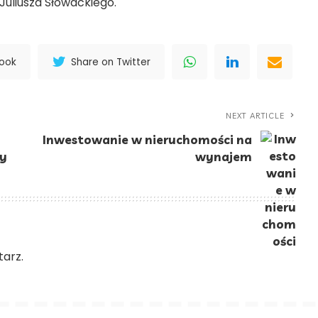
Juliusza Słowackiego.
book
Share on Twitter
NEXT ARTICLE
Inwestowanie w nieruchomości na
ty
wynajem
arz.