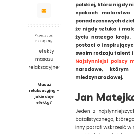
polskiej, która nigdy 
epokach malarstwo r
ponadczasowych dzieł,
że nigdy sztuka i mal
Przeczytaj
życiu naszego kraju.
następny
postaci o inspirującyc
swoim rodzaju talent i
Najsłynniejsi polscy m
narodowe, którym
miedzynarodowej.
Masaż
relaksacyjny –
Jan Matejk
jakie daje
efekty?
Jeden z najsłynniejszy
batalistycznego, którego 
inny potrafi wskrzesić w 