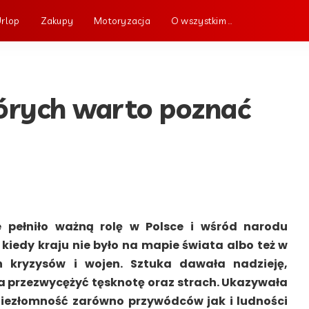
Urlop
Zakupy
Motoryzacja
O wszystkim …
tórych warto poznać
 pełniło ważną rolę w Polsce i wśród narodu
 kiedy kraju nie było na mapie świata albo też w
h kryzysów i wojen. Sztuka dawała nadzieję,
 przezwycężyć tęsknotę oraz strach. Ukazywała
 niezłomność zarówno przywódców jak i ludności