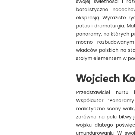
swojej świetności i ro
batalistyczne nacech
ekspresją. Wyraziste ry
patos i dramaturgia. Ma
panoramy, na których prz
mocno rozbudowanym t
władców polskich na sta
stałym elementem w podr
Wojciech K
Przedstawiciel nurtu 
Współautor “Panoramy 
realistyczne sceny walk
zarówno na polu bitwy j
wojsku dlatego poświę
umundurowaniu. W swoic