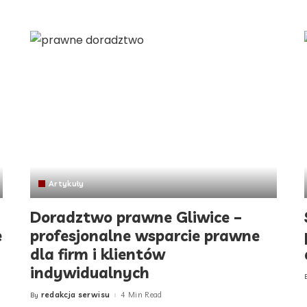
Artykuły
Doradztwo prawne Gliwice –
e
profesjonalne wsparcie prawne
dla firm i klientów
indywidualnych
redakcja serwisu
4 Min Read
By
Posted
by