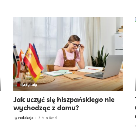
Artykuły
Jak uczyć się hiszpańskiego nie
wychodząc z domu?
redakcja
3 Min Read
By
Posted
by