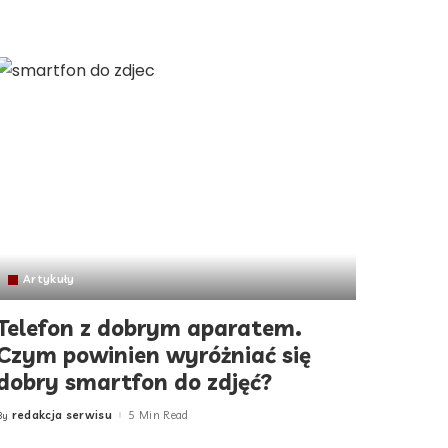
Artykuły
Telefon z dobrym aparatem.
Czym powinien wyróżniać się
dobry smartfon do zdjęć?
redakcja serwisu
5 Min Read
By
Posted
by