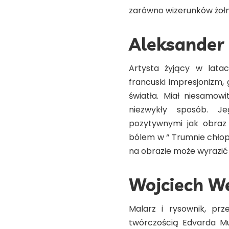
zarówno wizerunków żołni
Aleksander
Artysta żyjący w lata
francuski impresjonizm,
światła. Miał niesamow
niezwykły sposób. J
pozytywnymi jak obraz 
bólem w “ Trumnie chłops
na obrazie może wyrazić 
Wojciech W
Malarz i rysownik, prze
twórczością Edvarda Mu