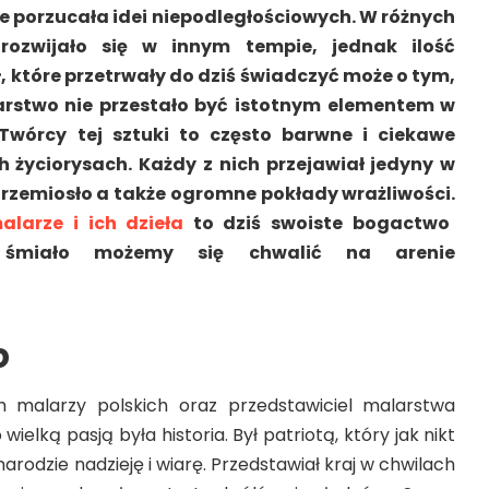
nie porzucała idei niepodległościowych. W różnych
ozwijało się w innym tempie, jednak ilość
 które przetrwały do dziś świadczyć może o tym,
arstwo nie przestało być istotnym elementem w
 Twórcy tej sztuki to często barwne i ciekawe
h życiorysach. Każdy z nich przejawiał jedyny w
 rzemiosło a także ogromne pokłady wrażliwości.
alarze i ich dzieła
to dziś swoiste bogactwo
 śmiało możemy się chwalić na arenie
o
ch malarzy polskich oraz przedstawiciel malarstwa
wielką pasją była historia. Był patriotą, który jak nikt
narodzie nadzieję i wiarę. Przedstawiał kraj w chwilach