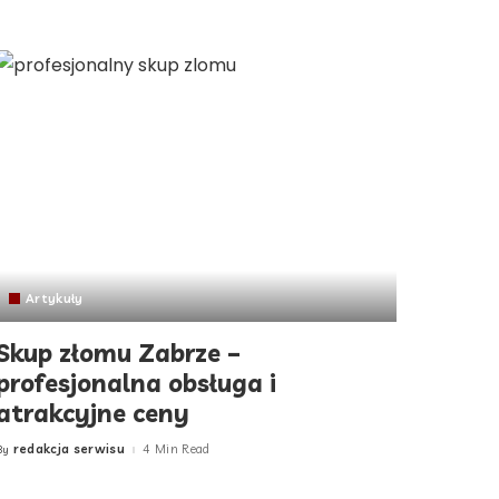
Artykuły
Skup złomu Zabrze –
profesjonalna obsługa i
atrakcyjne ceny
redakcja serwisu
4 Min Read
By
Posted
by