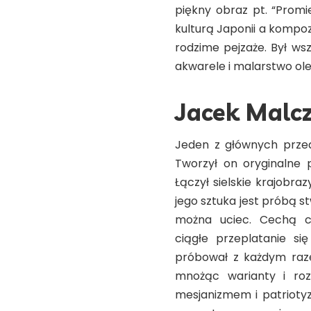
piękny obraz pt. “Promi
kulturą Japonii a kompo
rodzime pejzaże. Był ws
akwarele i malarstwo ole
Jacek Malc
Jeden z głównych przeds
Tworzył on oryginalne
Łączył sielskie krajobra
jego sztuka jest próbą 
można uciec. Cechą ch
ciągłe przeplatanie si
próbował z każdym raze
mnożąc warianty i roz
mesjanizmem i patrioty