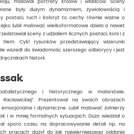
zwoju, malował portrety królów i władców. Sceny
owane były dużym dynamizmem, żywiołowością i
sy postaci, ruch i koloryt to cechy równie ważne o
tejko lubił malować wielkoformatowe dzieła a nawet
edstawiał sceny z udziałem licznych postaci, koni i z
łem. Cykl rysunków przedstawiający wizerunki
łe wszedł do świadomośc szerszego odbiorycy i jest
ęcznikach historii.
ossak
batalistycznego i historycznego w malarstwie.
Racławickiej”. Prezentował na swoich obrazach
, emocjonalne i dynamiczne. Lubił malować żołnierzy
ak i w mniej formalnych sytuacjach. Dużo wiedział o
cał sporo czasu na dopracowywanie detali np. na
h pracach dążył do jak najwierniejszego oddania