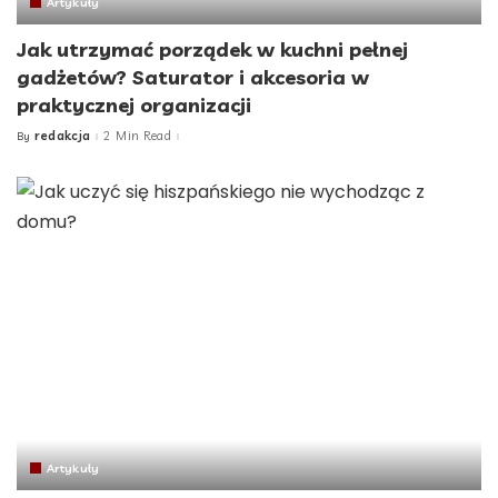
Artykuły
Jak utrzymać porządek w kuchni pełnej
gadżetów? Saturator i akcesoria w
praktycznej organizacji
redakcja
2 Min Read
By
Posted
by
Artykuły