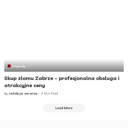
Artykuły
Skup złomu Zabrze – profesjonalna obsługa i
atrakcyjne ceny
redakcja serwisu
4 Min Read
By
Posted
by
Load More