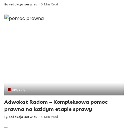
redakcja serwisu
5 Min Read
By
Posted
by
Artykuły
Adwokat Radom – Kompleksowa pomoc
prawna na każdym etapie sprawy
redakcja serwisu
4 Min Read
By
Posted
by