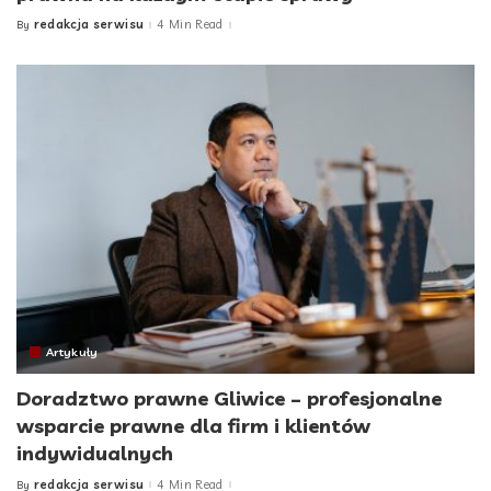
redakcja serwisu
4 Min Read
By
Posted
by
Artykuły
Doradztwo prawne Gliwice – profesjonalne
wsparcie prawne dla firm i klientów
indywidualnych
redakcja serwisu
4 Min Read
By
Posted