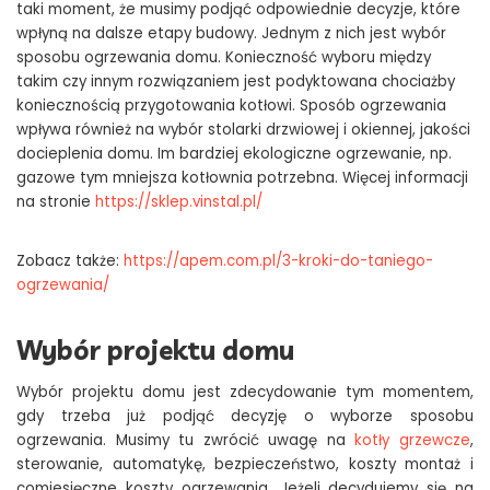
taki moment, że musimy podjąć odpowiednie decyzje, które
wpłyną na dalsze etapy budowy. Jednym z nich jest wybór
sposobu ogrzewania domu. Konieczność wyboru między
takim czy innym rozwiązaniem jest podyktowana chociażby
koniecznością przygotowania kotłowi. Sposób ogrzewania
wpływa również na wybór stolarki drzwiowej i okiennej, jakości
docieplenia domu. Im bardziej ekologiczne ogrzewanie, np.
gazowe tym mniejsza kotłownia potrzebna. Więcej informacji
na stronie
https://sklep.vinstal.pl/
Zobacz także:
https://apem.com.pl/3-kroki-do-taniego-
ogrzewania/
Wybór projektu domu
Wybór projektu domu jest zdecydowanie tym momentem,
gdy trzeba już podjąć decyzję o wyborze sposobu
ogrzewania. Musimy tu zwrócić uwagę na
kotły grzewcze
,
sterowanie, automatykę, bezpieczeństwo, koszty montaż i
comiesięczne koszty ogrzewania. Jeżeli decydujemy się na