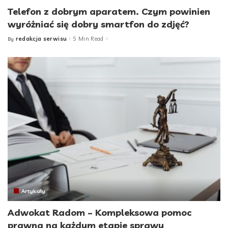
Telefon z dobrym aparatem. Czym powinien
wyróżniać się dobry smartfon do zdjęć?
redakcja serwisu
5 Min Read
By
Posted
by
Artykuły
Adwokat Radom – Kompleksowa pomoc
prawna na każdym etapie sprawy