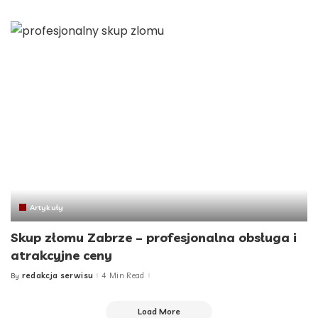
by
Artykuły
Skup złomu Zabrze – profesjonalna obsługa i
atrakcyjne ceny
redakcja serwisu
4 Min Read
By
Posted
by
Load More