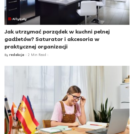
Artykuły
Jak utrzymać porządek w kuchni pełnej
gadżetów? Saturator i akcesoria w
praktycznej organizacji
redakcja
2 Min Read
By
Posted
by