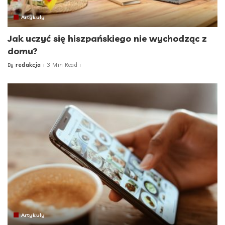
Artykuły
Jak uczyć się hiszpańskiego nie wychodząc z
domu?
redakcja
3 Min Read
By
Posted
by
Artykuły