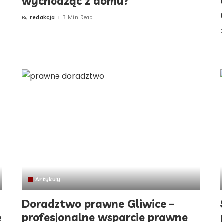
wychodząc z domu?
redakcja
3 Min Read
By
Posted
by
Artykuły
Doradztwo prawne Gliwice –
e
profesjonalne wsparcie prawne