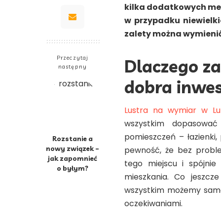
kilka dodatkowych met
w przypadku niewielki
zalety można wymien
Przeczytaj
Dlaczego za
następny
dobra inwe
Lustra na wymiar w Lub
wszystkim dopasować 
pomieszczeń – łazienki,
Rozstanie a
nowy związek –
pewność, że bez probl
jak zapomnieć
tego miejscu i spójn
o byłym?
mieszkania. Co jeszcz
wszystkim możemy samod
oczekiwaniami.