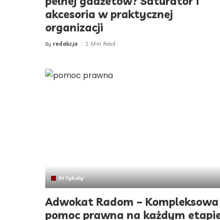
pełnej gadżetów? Saturator i
akcesoria w praktycznej
organizacji
redakcja
2 Min Read
By
Posted
by
Artykuły
Adwokat Radom – Kompleksowa
pomoc prawna na każdym etapi