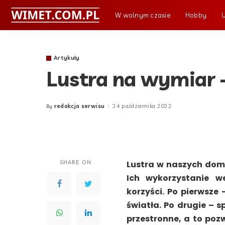
W wolnym czasie
Hobby
Artykuły
Lustra na wymiar –
redakcja serwisu
24 października 2022
By
Posted
by
SHARE ON
Lustra w naszych doma
Ich wykorzystanie w
korzyści. Po pierwsze 
światła. Po drugie – s
przestronne, a to poz