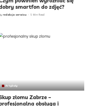
Czym powinien wyróżniać się
dobry smartfon do zdjęć?
redakcja serwisu
5 Min Read
By
Posted
by
Artykuły
Skup złomu Zabrze –
profesjonalna obsługa i