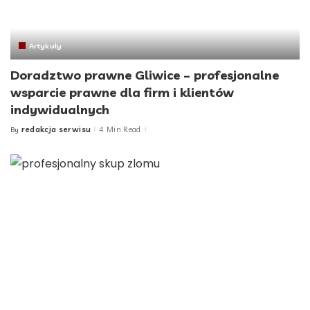
Artykuły
Doradztwo prawne Gliwice – profesjonalne
wsparcie prawne dla firm i klientów
indywidualnych
redakcja serwisu
4 Min Read
By
Posted
by