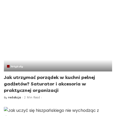
Artykuły
Jak utrzymać porządek w kuchni pełnej
gadżetów? Saturator i akcesoria w
praktycznej organizacji
redakcja
2 Min Read
By
Posted
by