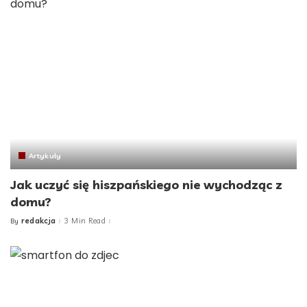
Artykuły
Jak uczyć się hiszpańskiego nie wychodząc z
domu?
redakcja
3 Min Read
By
Posted
by