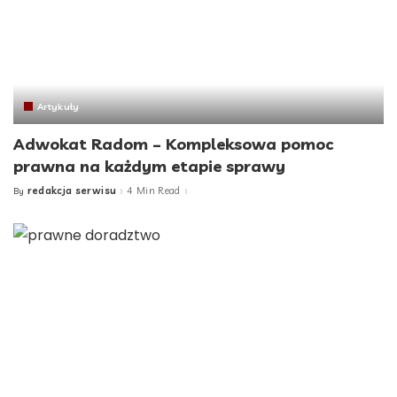
Artykuły
Adwokat Radom – Kompleksowa pomoc
prawna na każdym etapie sprawy
redakcja serwisu
4 Min Read
By
Posted
by