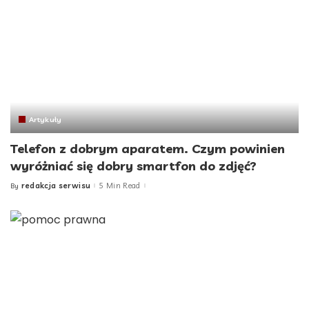
Artykuły
Telefon z dobrym aparatem. Czym powinien
wyróżniać się dobry smartfon do zdjęć?
redakcja serwisu
5 Min Read
By
Posted
by