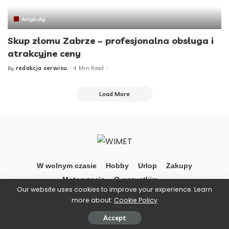
Artykuły
Skup złomu Zabrze – profesjonalna obsługa i
atrakcyjne ceny
redakcja serwisu
4 Min Read
By
Posted
by
Load More
W wolnym czasie
Hobby
Urlop
Zakupy
Motoryzacja
O wszystkim …
Our website uses cookies to improve your experience. Learn
more about:
Cookie Policy
©Wimet
Accept