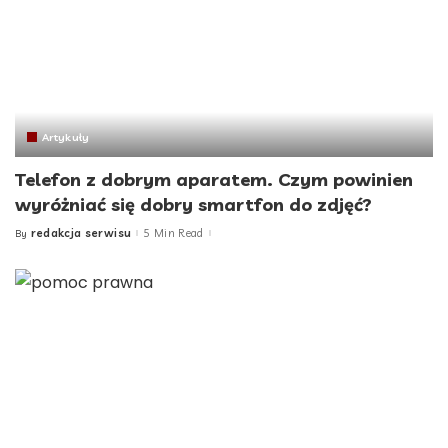
Artykuły
Telefon z dobrym aparatem. Czym powinien
wyróżniać się dobry smartfon do zdjęć?
redakcja serwisu
5 Min Read
By
Posted
by