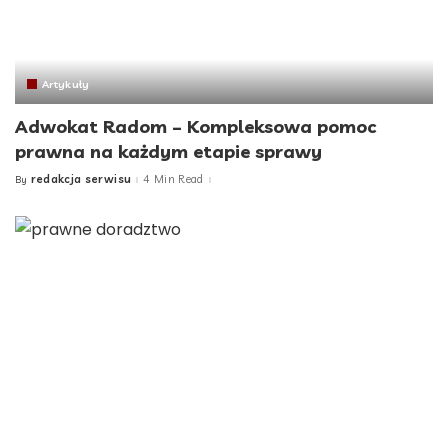
Artykuły
Adwokat Radom – Kompleksowa pomoc
prawna na każdym etapie sprawy
redakcja serwisu
4 Min Read
By
Posted
by