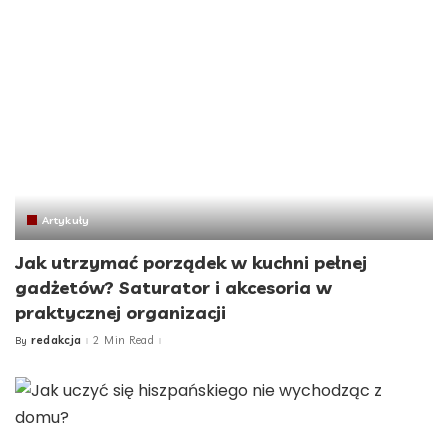
Artykuły
Jak utrzymać porządek w kuchni pełnej
gadżetów? Saturator i akcesoria w
praktycznej organizacji
redakcja
2 Min Read
By
Posted
by