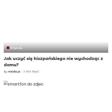
Artykuły
Jak uczyć się hiszpańskiego nie wychodząc z
domu?
redakcja
3 Min Read
By
Posted
by