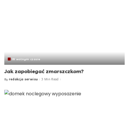
W wolnym czasie
Jak zapobiegać zmarszczkom?
redakcja serwisu
3 Min Read
By
Posted
by