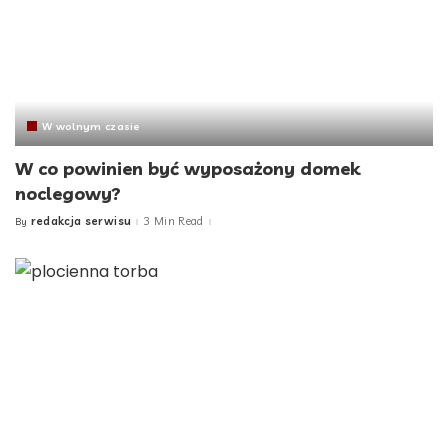
W wolnym czasie
W co powinien być wyposażony domek
noclegowy?
redakcja serwisu
3 Min Read
By
Posted
by