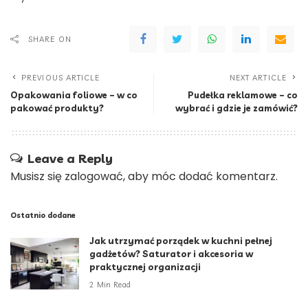
SHARE ON
PREVIOUS ARTICLE
NEXT ARTICLE
Opakowania foliowe – w co
Pudełka reklamowe – co
pakować produkty?
wybrać i gdzie je zamówić?
Leave a Reply
Musisz się
zalogować
, aby móc dodać komentarz.
Ostatnio dodane
Jak utrzymać porządek w kuchni pełnej
gadżetów? Saturator i akcesoria w
praktycznej organizacji
2 Min Read