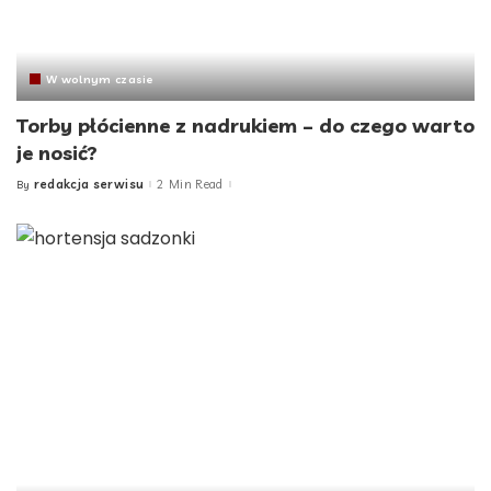
W wolnym czasie
Torby płócienne z nadrukiem – do czego warto
je nosić?
redakcja serwisu
2 Min Read
By
Posted
by