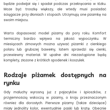
będzie podwijał się i spadał podczas przekręcania w łóżku.
Może być troszkę większy, ale wtedy musi posiadać
ściągacze przy dłoniach i stopach. Utrzymują one piżamkę na
swoim miejscu.
Warto dopasować model piżamy do pory roku. Komfort
termiczny bardzo wpływa na jakość wypoczynku. W
miesiącach zimowych można używać piżamki z cienkiego
polaru lub grubszej bawełny, latem sprawdzi się cienki,
przewiewny materiał. W upalne dni niezastąpione będą
komplety, złożone z krótkich spodenek i koszulek.
Rodzaje piżamek dostępnych na
rynku
Gdy maluchy wyrosną już z pajacyków i śpioszków, z
przyjemnością wskoczą w piżamy, o kroju przeznaczonym
również dla dorosłych. Pierwsze piżamy (także dziecięce)
miały jednolity kolor, ewentualnie paski lub kratę. Obecnie