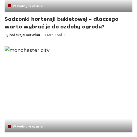
W wolnym czasie
Sadzonki hortensji bukietowej – dlaczego
warto wybrać je do ozdoby ogrodu?
redakcja serwisu
3 Min Read
By
Posted
by
W wolnym czasie