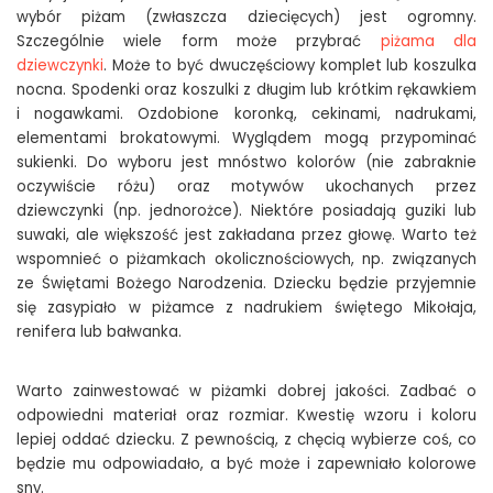
wybór piżam (zwłaszcza dziecięcych) jest ogromny.
Szczególnie wiele form może przybrać
piżama dla
dziewczynki
. Może to być dwuczęściowy komplet lub koszulka
nocna. Spodenki oraz koszulki z długim lub krótkim rękawkiem
i nogawkami. Ozdobione koronką, cekinami, nadrukami,
elementami brokatowymi. Wyglądem mogą przypominać
sukienki. Do wyboru jest mnóstwo kolorów (nie zabraknie
oczywiście różu) oraz motywów ukochanych przez
dziewczynki (np. jednorożce). Niektóre posiadają guziki lub
suwaki, ale większość jest zakładana przez głowę. Warto też
wspomnieć o piżamkach okolicznościowych, np. związanych
ze Świętami Bożego Narodzenia. Dziecku będzie przyjemnie
się zasypiało w piżamce z nadrukiem świętego Mikołaja,
renifera lub bałwanka.
Warto zainwestować w piżamki dobrej jakości. Zadbać o
odpowiedni materiał oraz rozmiar. Kwestię wzoru i koloru
lepiej oddać dziecku. Z pewnością, z chęcią wybierze coś, co
będzie mu odpowiadało, a być może i zapewniało kolorowe
sny.