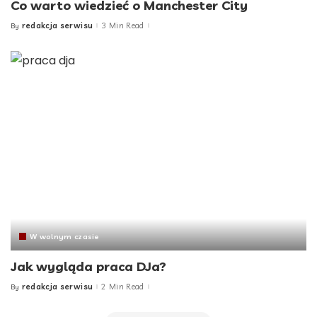
Co warto wiedzieć o Manchester City
redakcja serwisu
3 Min Read
By
Posted
by
W wolnym czasie
Jak wygląda praca DJa?
redakcja serwisu
2 Min Read
By
Posted
by