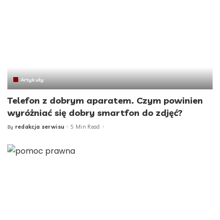
Artykuły
Telefon z dobrym aparatem. Czym powinien
wyróżniać się dobry smartfon do zdjęć?
redakcja serwisu
5 Min Read
By
Posted
by