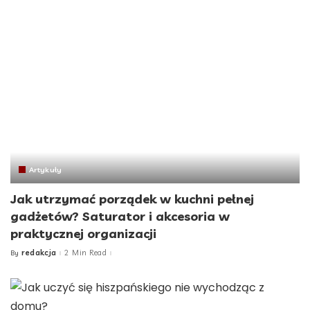
Artykuły
Jak utrzymać porządek w kuchni pełnej
gadżetów? Saturator i akcesoria w
praktycznej organizacji
redakcja
2 Min Read
By
Posted
by