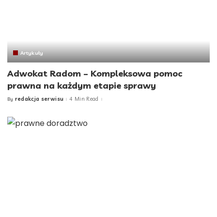
Artykuły
Adwokat Radom – Kompleksowa pomoc
prawna na każdym etapie sprawy
redakcja serwisu
4 Min Read
By
Posted
by