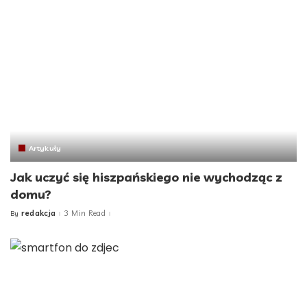
Artykuły
Jak uczyć się hiszpańskiego nie wychodząc z
domu?
redakcja
3 Min Read
By
Posted
by