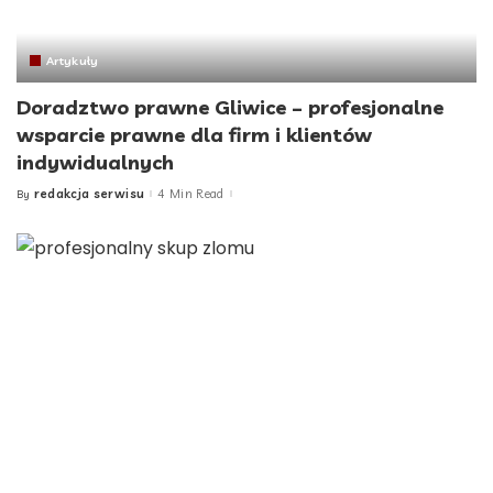
Artykuły
Doradztwo prawne Gliwice – profesjonalne
wsparcie prawne dla firm i klientów
indywidualnych
redakcja serwisu
4 Min Read
By
Posted
by