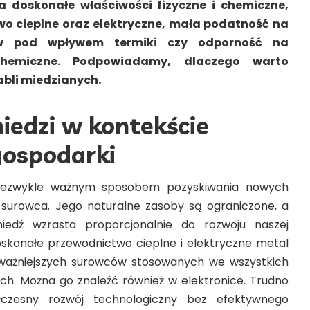
 doskonałe właściwości fizyczne i chemiczne,
wo cieplne oraz elektryczne, mała podatność na
ów pod wpływem termiki czy odporność na
chemiczne. Podpowiadamy, dlaczego warto
abli miedzianych.
iedzi w kontekście
gospodarki
 niezwykle ważnym sposobem pozyskiwania nowych
urowca. Jego naturalne zasoby są ograniczone, a
edź wzrasta proporcjonalnie do rozwoju naszej
 doskonałe przewodnictwo cieplne i elektryczne metal
jważniejszych surowców stosowanych we wszystkich
iach. Można go znaleźć również w elektronice. Trudno
łczesny rozwój technologiczny bez efektywnego