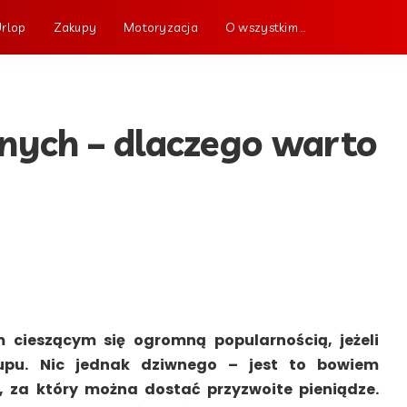
Urlop
Zakupy
Motoryzacja
O wszystkim …
anych – dlaczego warto
m cieszącym się ogromną popularnością, jeżeli
upu. Nic jednak dziwnego – jest to bowiem
, za który można dostać przyzwoite pieniądze.