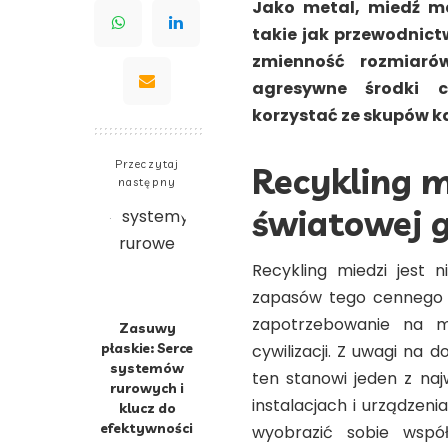
Jako metal, miedź ma
takie jak przewodnict
zmienność rozmiar
agresywne środki 
korzystać ze skupów k
Przeczytaj
Recykling m
następny
światowej 
Recykling miedzi jest
zapasów tego cennego s
zapotrzebowanie na mi
Zasuwy
płaskie: Serce
cywilizacji. Z uwagi na
systemów
ten stanowi jeden z na
rurowych i
instalacjach i urządzen
klucz do
efektywności
wyobrazić sobie wspó