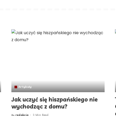
Artykuły
Jak uczyć się hiszpańskiego nie
wychodząc z domu?
redakcja
3 Min Read
By
Posted