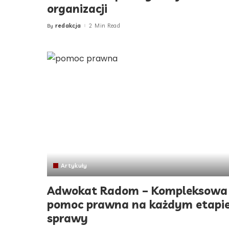
organizacji
redakcja
2 Min Read
By
Posted
by
Artykuły
Adwokat Radom – Kompleksowa
pomoc prawna na każdym etapi
sprawy