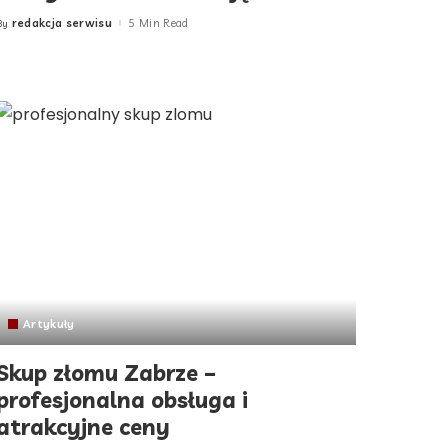
redakcja serwisu
5 Min Read
By
Posted
by
Artykuły
Skup złomu Zabrze –
profesjonalna obsługa i
atrakcyjne ceny