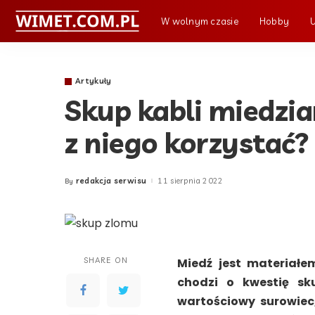
W wolnym czasie
Hobby
Artykuły
Skup kabli miedzi
z niego korzystać?
redakcja serwisu
11 sierpnia 2022
By
Posted
by
SHARE ON
Miedź jest materiałe
chodzi o kwestię sk
wartościowy surowiec