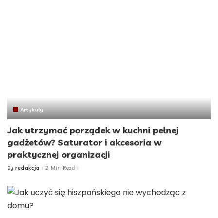
Artykuły
Jak utrzymać porządek w kuchni pełnej
gadżetów? Saturator i akcesoria w
praktycznej organizacji
redakcja
2 Min Read
By
Posted
by