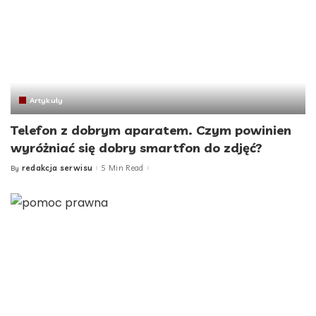
Artykuły
Telefon z dobrym aparatem. Czym powinien
wyróżniać się dobry smartfon do zdjęć?
redakcja serwisu
5 Min Read
By
Posted
by