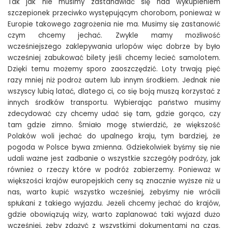
Tak jak nie musimy zastanawiać się nad wykupieniem
szczepionek przeciwko występującym chorobom, ponieważ w
Europie takowego zagrożenia nie ma. Musimy się zastanowić
czym chcemy jechać. Zwykle mamy możliwość
wcześniejszego zaklepywania urlopów więc dobrze by było
wcześniej zabukować bilety jeśli chcemy lecieć samolotem.
Dzięki temu możemy sporo zaoszczędzić. Loty trwają pięć
razy mniej niż podroż autem lub innym środkiem. Jednak nie
wszyscy lubią latać, dlatego ci, co się boją muszą korzystać z
innych środków transportu. Wybierając państwo musimy
zdecydować czy chcemy udać się tam, gdzie gorąco, czy
tam gdzie zimno. Śmiało mogę stwierdzić, że większość
Polaków woli jechać do upalnego kraju, tym bardziej, że
pogoda w Polsce bywa zmienna. Gdziekolwiek byśmy się nie
udali ważne jest zadbanie o wszystkie szczegóły podróży, jak
również o rzeczy które w podróż zabierzemy. Ponieważ w
większości krajów europejskich ceny są znacznie wyższe niż u
nas, warto kupić wszystko wcześniej, żebyśmy nie wrócili
spłukani z takiego wyjazdu. Jeżeli chcemy jechać do krajów,
gdzie obowiązują wizy, warto zaplanować taki wyjazd dużo
wcześniej, żeby zdążyć z wszystkimi dokumentami na czas.