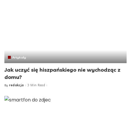
Artykuły
Jak uczyć się hiszpańskiego nie wychodząc z
domu?
redakcja
3 Min Read
By
Posted
by