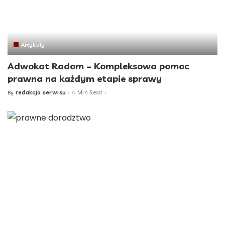
Artykuły
Adwokat Radom – Kompleksowa pomoc
prawna na każdym etapie sprawy
redakcja serwisu
4 Min Read
By
Posted
by