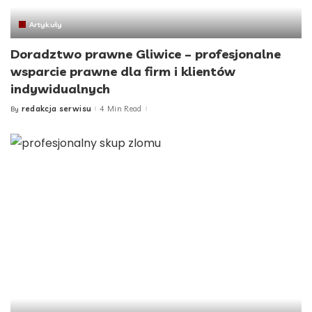
Artykuły
Doradztwo prawne Gliwice – profesjonalne
wsparcie prawne dla firm i klientów
indywidualnych
redakcja serwisu
4 Min Read
By
Posted
by