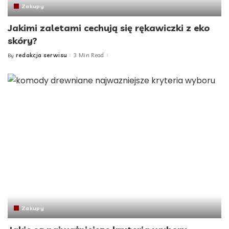
Zakupy
Jakimi zaletami cechują się rękawiczki z eko
skóry?
redakcja serwisu
3 Min Read
By
Posted
by
Zakupy