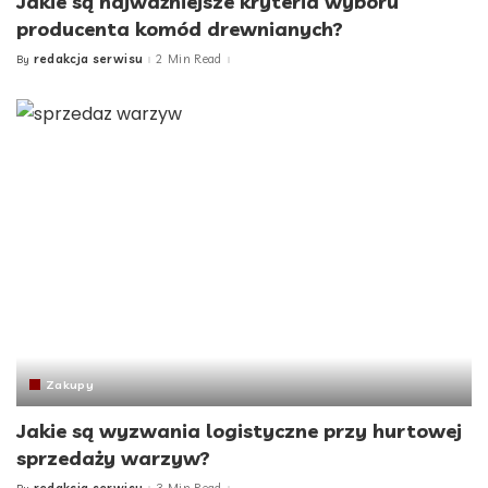
Jakie są najważniejsze kryteria wyboru
producenta komód drewnianych?
redakcja serwisu
2 Min Read
By
Posted
by
Zakupy
Jakie są wyzwania logistyczne przy hurtowej
sprzedaży warzyw?