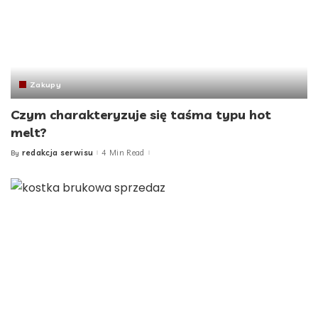
Zakupy
Czym charakteryzuje się taśma typu hot
melt?
redakcja serwisu
4 Min Read
By
Posted
by