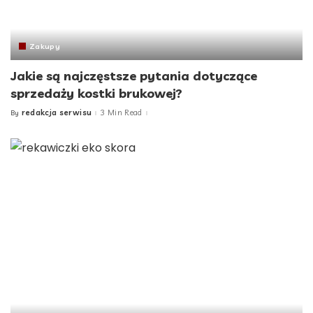
Zakupy
Jakie są najczęstsze pytania dotyczące
sprzedaży kostki brukowej?
redakcja serwisu
3 Min Read
By
Posted
by