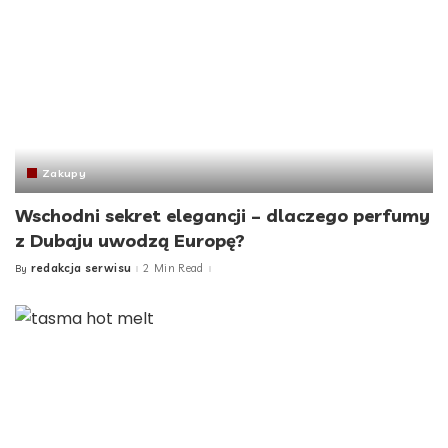
Zakupy
Wschodni sekret elegancji – dlaczego perfumy
z Dubaju uwodzą Europę?
redakcja serwisu
2 Min Read
By
Posted
by