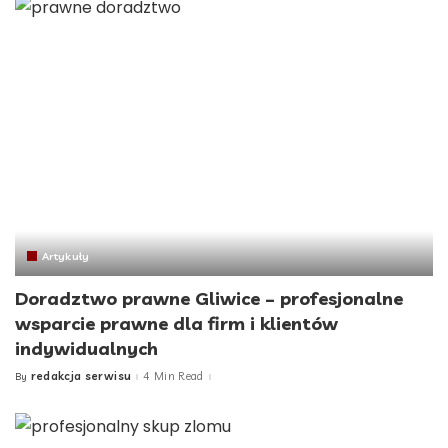
Artykuły
Doradztwo prawne Gliwice – profesjonalne
wsparcie prawne dla firm i klientów
indywidualnych
redakcja serwisu
4 Min Read
By
Posted
by