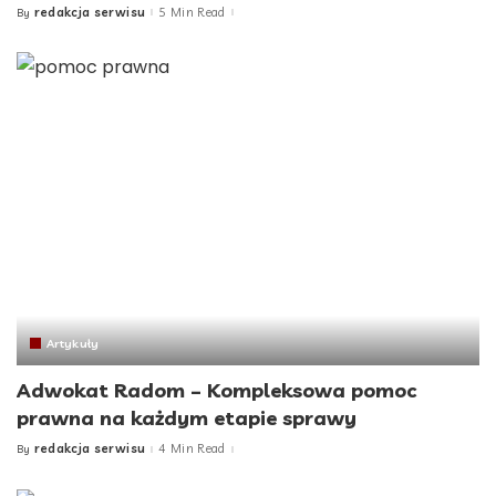
redakcja serwisu
5 Min Read
By
Posted
by
Artykuły
Adwokat Radom – Kompleksowa pomoc
prawna na każdym etapie sprawy
redakcja serwisu
4 Min Read
By
Posted
by