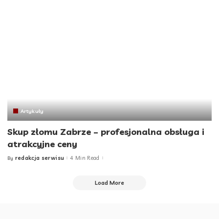
Artykuły
Skup złomu Zabrze – profesjonalna obsługa i
atrakcyjne ceny
redakcja serwisu
4 Min Read
By
Posted
by
Load More