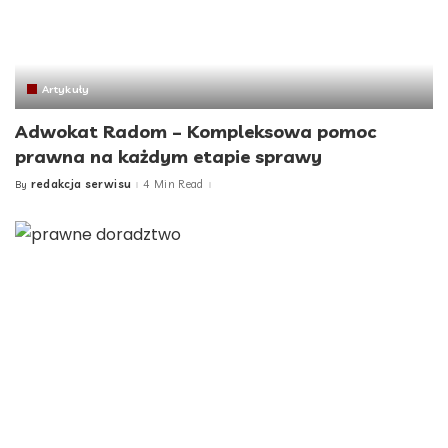
Artykuły
Adwokat Radom – Kompleksowa pomoc
prawna na każdym etapie sprawy
redakcja serwisu
4 Min Read
By
Posted
by