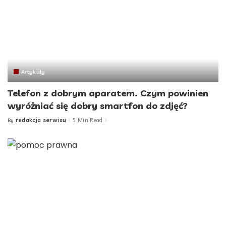
Artykuły
Telefon z dobrym aparatem. Czym powinien
wyróżniać się dobry smartfon do zdjęć?
redakcja serwisu
5 Min Read
By
Posted
by