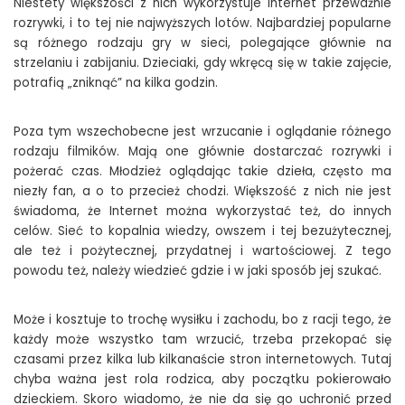
Niestety większości z nich wykorzystuje Internet przeważnie
rozrywki, i to tej nie najwyższych lotów. Najbardziej popularne
są różnego rodzaju gry w sieci, polegające głównie na
strzelaniu i zabijaniu. Dzieciaki, gdy wkręcą się w takie zajęcie,
potrafią „zniknąć” na kilka godzin.
Poza tym wszechobecne jest wrzucanie i oglądanie różnego
rodzaju filmików. Mają one głównie dostarczać rozrywki i
pożerać czas. Młodzież oglądając takie dzieła, często ma
niezły fan, a o to przecież chodzi. Większość z nich nie jest
świadoma, że Internet można wykorzystać też, do innych
celów. Sieć to kopalnia wiedzy, owszem i tej bezużytecznej,
ale też i pożytecznej, przydatnej i wartościowej. Z tego
powodu też, należy wiedzieć gdzie i w jaki sposób jej szukać.
Może i kosztuje to trochę wysiłku i zachodu, bo z racji tego, że
każdy może wszystko tam wrzucić, trzeba przekopać się
czasami przez kilka lub kilkanaście stron internetowych. Tutaj
chyba ważna jest rola rodzica, aby początku pokierowało
dzieckiem. Skoro wiadomo, że nie da się go uchronić przed