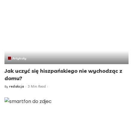
Artykuły
Jak uczyć się hiszpańskiego nie wychodząc z
domu?
redakcja
3 Min Read
By
Posted
by