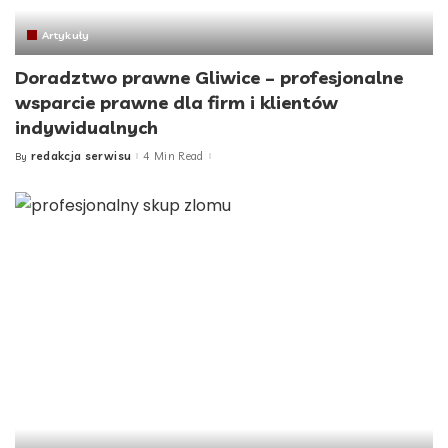
Artykuły
Doradztwo prawne Gliwice – profesjonalne
wsparcie prawne dla firm i klientów
indywidualnych
redakcja serwisu
4 Min Read
By
Posted
by