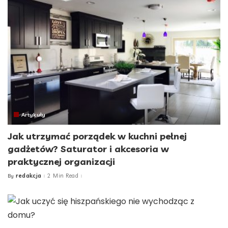
Artykuły
Jak utrzymać porządek w kuchni pełnej
gadżetów? Saturator i akcesoria w
praktycznej organizacji
redakcja
2 Min Read
By
Posted
by