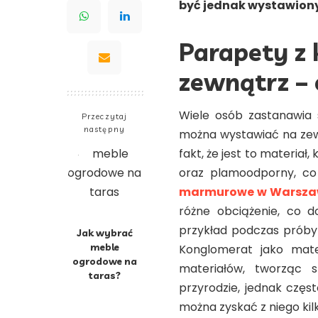
być jednak wystawion
Parapety z
zewnątrz –
Wiele osób zastanawia 
Przeczytaj
następny
można wystawiać na zew
fakt, że jest to materiał
oraz plamoodporny, co
marmurowe w Warsza
różne obciążenie, co 
przykład podczas próby
Jak wybrać
meble
Konglomerat jako mater
ogrodowe na
materiałów, tworząc s
taras?
przyrodzie, jednak częs
można zyskać z niego kilk