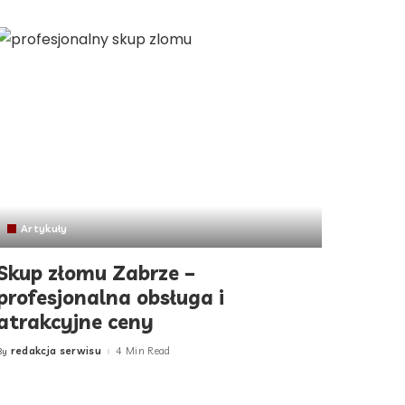
Artykuły
Skup złomu Zabrze –
profesjonalna obsługa i
atrakcyjne ceny
redakcja serwisu
4 Min Read
By
Posted
by