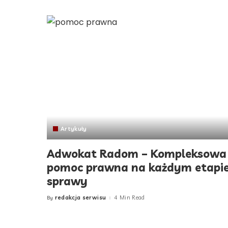
Artykuły
Adwokat Radom – Kompleksowa
pomoc prawna na każdym etapi
sprawy
redakcja serwisu
4 Min Read
By
Posted
by