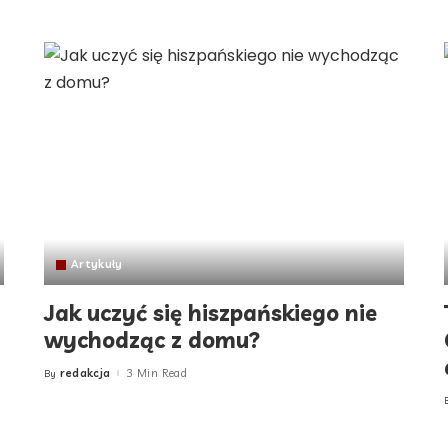
Artykuły
Jak uczyć się hiszpańskiego nie
wychodząc z domu?
redakcja
3 Min Read
By
Posted
by