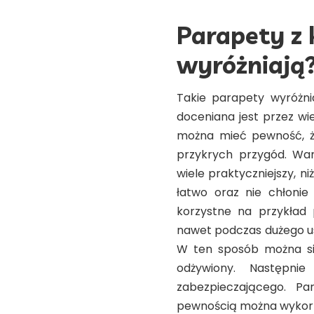
Parapety z 
wyróżniają
Takie parapety wyróżni
doceniana jest przez wi
można mieć pewność, że 
przykrych przygód.
War
wiele praktyczniejszy, ni
łatwo oraz nie chłonie
korzystne na przykład 
nawet podczas dużego us
W ten sposób można się 
odżywiony. Następnie
zabezpieczającego.
Pa
pewnością można wykorz