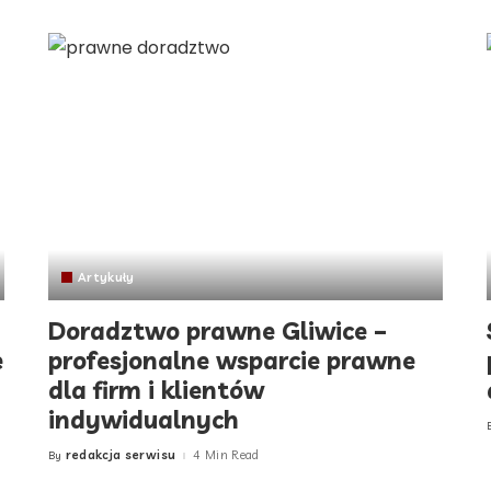
Artykuły
Doradztwo prawne Gliwice –
e
profesjonalne wsparcie prawne
dla firm i klientów
indywidualnych
redakcja serwisu
4 Min Read
By
Posted
by