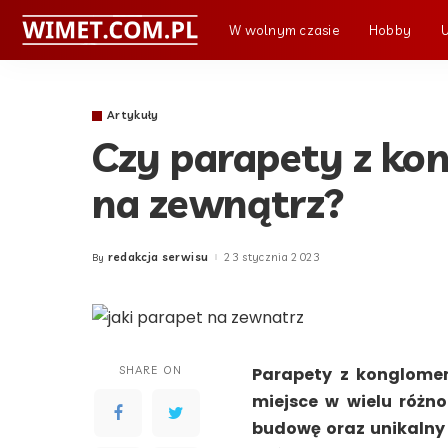
W wolnym czasie
Hobby
Artykuły
Czy parapety z ko
na zewnątrz?
redakcja serwisu
23 stycznia 2023
By
Posted
by
SHARE ON
Parapety z konglomer
miejsce w wielu różn
budowę oraz unikalny 