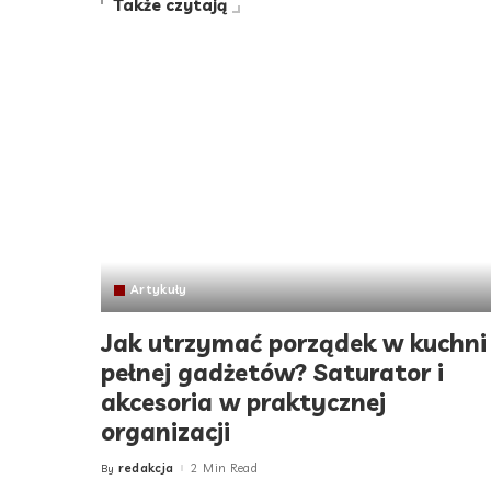
Także czytają
Artykuły
Jak utrzymać porządek w kuchni
pełnej gadżetów? Saturator i
akcesoria w praktycznej
organizacji
redakcja
2 Min Read
By
Posted
by