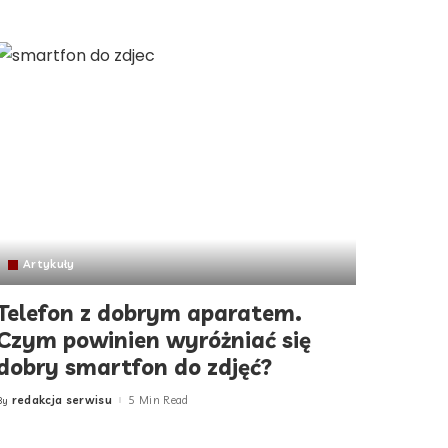
Artykuły
Telefon z dobrym aparatem.
Czym powinien wyróżniać się
dobry smartfon do zdjęć?
redakcja serwisu
5 Min Read
By
Posted
by