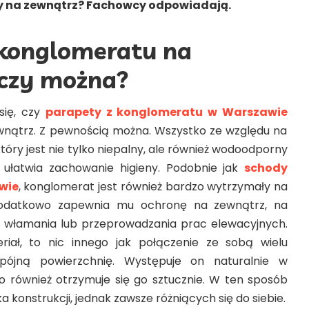
y na zewnątrz? Fachowcy odpowiadają.
 konglomeratu na
 czy można?
się, czy
parapety z konglomeratu w Warszawie
nątrz. Z pewnością można. Wszystko ze względu na
, który jest nie tylko niepalny, ale również wodoodporny
 ułatwia zachowanie higieny.
Podobnie jak
schody
wie
, konglomerat jest również bardzo wytrzymały na
dodatkowo zapewnia mu ochronę na zewnątrz, na
 włamania lub przeprowadzania prac elewacyjnych.
iał, to nic innego jak połączenie ze sobą wielu
pójną powierzchnię. Występuje on naturalnie w
to również otrzymuje się go sztucznie. W ten sposób
a konstrukcji, jednak zawsze różniących się do siebie.