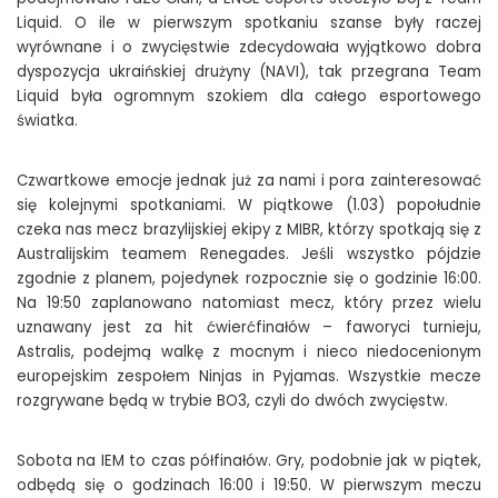
Liquid. O ile w pierwszym spotkaniu szanse były raczej
wyrównane i o zwycięstwie zdecydowała wyjątkowo dobra
dyspozycja ukraińskiej drużyny (NAVI), tak przegrana Team
Liquid była ogromnym szokiem dla całego esportowego
światka.
Czwartkowe emocje jednak już za nami i pora zainteresować
się kolejnymi spotkaniami. W piątkowe (1.03) popołudnie
czeka nas mecz brazylijskiej ekipy z MIBR, którzy spotkają się z
Australijskim teamem Renegades. Jeśli wszystko pójdzie
zgodnie z planem, pojedynek rozpocznie się o godzinie 16:00.
Na 19:50 zaplanowano natomiast mecz, który przez wielu
uznawany jest za hit ćwierćfinałów – faworyci turnieju,
Astralis, podejmą walkę z mocnym i nieco niedocenionym
europejskim zespołem Ninjas in Pyjamas. Wszystkie mecze
rozgrywane będą w trybie BO3, czyli do dwóch zwycięstw.
Sobota na IEM to czas półfinałów. Gry, podobnie jak w piątek,
odbędą się o godzinach 16:00 i 19:50. W pierwszym meczu