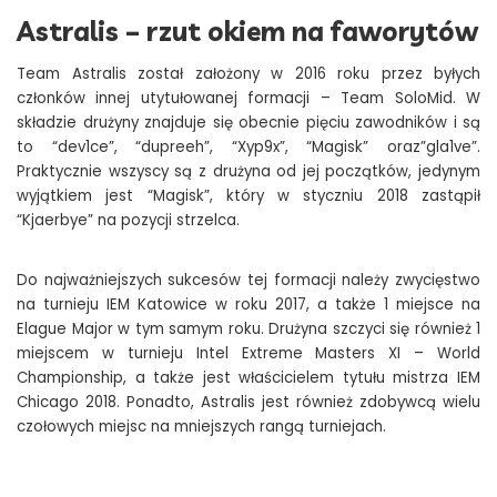
Astralis – rzut okiem na faworytów
Team Astralis został założony w 2016 roku przez byłych
członków innej utytułowanej formacji – Team SoloMid. W
składzie drużyny znajduje się obecnie pięciu zawodników i są
to “dev1ce”, “dupreeh”, “Xyp9x”, “Magisk” oraz”gla1ve”.
Praktycznie wszyscy są z drużyna od jej początków, jedynym
wyjątkiem jest “Magisk”, który w styczniu 2018 zastąpił
“Kjaerbye” na pozycji strzelca.
Do najważniejszych sukcesów tej formacji należy zwycięstwo
na turnieju IEM Katowice w roku 2017, a także 1 miejsce na
Elague Major w tym samym roku. Drużyna szczyci się również 1
miejscem w turnieju Intel Extreme Masters XI – World
Championship, a także jest właścicielem tytułu mistrza IEM
Chicago 2018. Ponadto, Astralis jest również zdobywcą wielu
czołowych miejsc na mniejszych rangą turniejach.