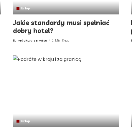
Urlop
Jakie standardy musi spełniać
dobry hotel?
redakcja serwisu
2 Min Read
By
Posted
by
Urlop