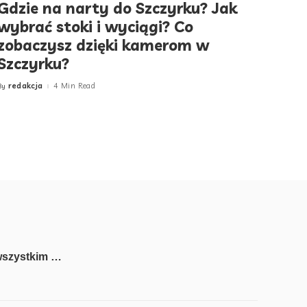
Gdzie na narty do Szczyrku? Jak
wybrać stoki i wyciągi? Co
zobaczysz dzięki kamerom w
Szczyrku?
redakcja
4 Min Read
By
Posted
by
wszystkim …