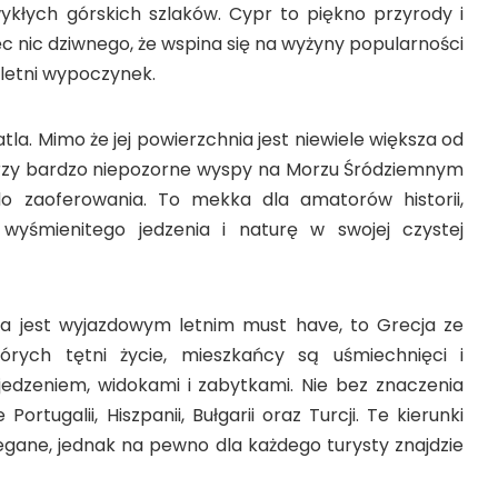
wykłych górskich szlaków. Cypr to piękno przyrody i
ęc nic dziwnego, że wspina się na wyżyny popularności
letni wypoczynek.
tla. Mimo że jej powierzchnia jest niewiele większa od
trzy bardzo niepozorne wyspy na Morzu Śródziemnym
 zaoferowania. To mekka dla amatorów historii,
y wyśmienitego jedzenia i naturę w swojej czystej
ra jest wyjazdowym letnim must have, to Grecja ze
rych tętni życie, mieszkańcy są uśmiechnięci i
 jedzeniem, widokami i zabytkami. Nie bez znaczenia
Portugalii, Hiszpanii, Bułgarii oraz Turcji. Te kierunki
gane, jednak na pewno dla każdego turysty znajdzie