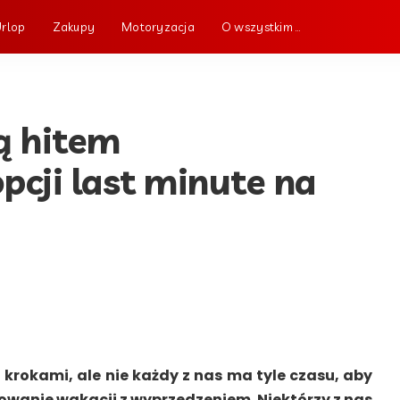
Urlop
Zakupy
Motoryzacja
O wszystkim …
ą hitem
cji last minute na
i krokami, ale nie każdy z nas ma tyle czasu, aby
nowanie wakacji z wyprzedzeniem.
Niektórzy z nas