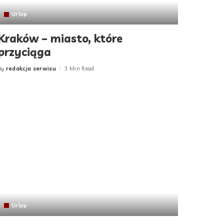
Urlop
Kraków – miasto, które
przyciąga
redakcja serwisu
3 Min Read
By
Posted
by
Urlop