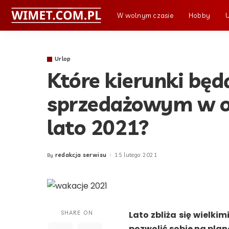
W wolnym czasie
Hobby
Urlop
Które kierunki będ
sprzedażowym w op
lato 2021?
redakcja serwisu
15 lutego 2021
By
Posted
by
SHARE ON
Lato zbliża się wielkim
pozwolić sobie na pla