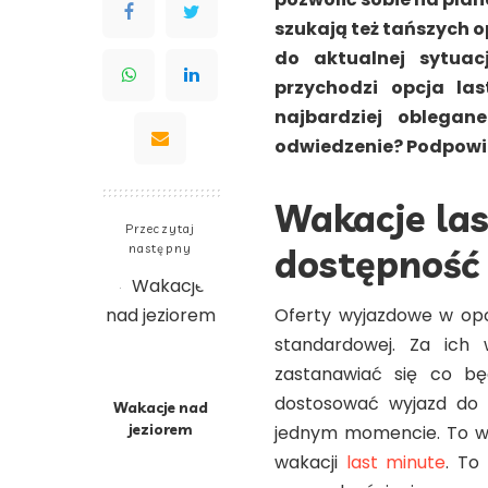
szukają też tańszych 
do aktualnej sytua
przychodzi opcja la
najbardziej oblega
odwiedzenie? Podpow
Wakacje las
Przeczytaj
następny
dostępność 
Oferty wyjazdowe w opcj
standardowej. Za ich
zastanawiać się co bę
dostosować wyjazd do 
Wakacje nad
jeziorem
jednym momencie. To w 
wakacji
last minute
. To