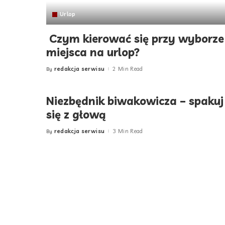
Urlop
Czym kierować się przy wyborze
miejsca na urlop?
redakcja serwisu
2 Min Read
By
Posted
by
Niezbędnik biwakowicza – spakuj
się z głową
redakcja serwisu
3 Min Read
By
Posted
by