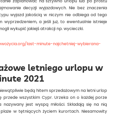
stanie zaplanować na sztywno urlopu lub po prostu
jmowanie decyzji wyjazdowych. Nie bez znaczenia
 typu wyjazd jakością w niczym nie odbiega od tego
wyprzedzeniem, a jeśli już, to ewentualnie istnieje
ogli wykupić jakiejś atrakcji np. wycieczki.
ewożycia.org/last-minute-najchetniej-wybierana-
ażowe letniego urlopu w
minute 2021
niewątpliwie będą hitem sprzedażowym na letni urlop
ę przede wszystkim Cypr. Urzeka on o każdej porze
a nazywany jest wyspą miłości. Składają się na nią
 plaże w tętniących życiem kurortach. Niesamowity