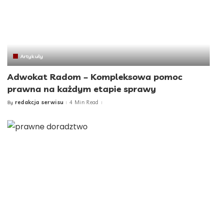
Artykuły
Adwokat Radom – Kompleksowa pomoc
prawna na każdym etapie sprawy
redakcja serwisu
4 Min Read
By
Posted
by