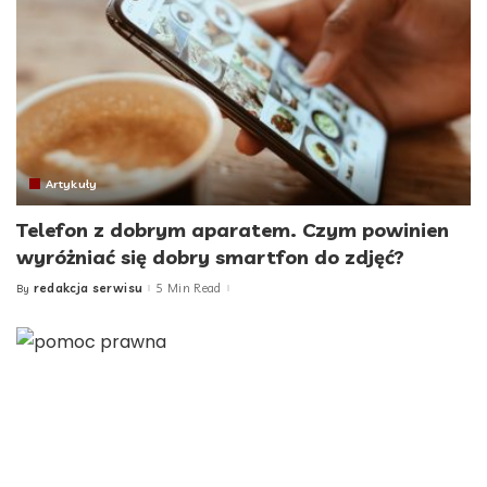
Artykuły
Telefon z dobrym aparatem. Czym powinien
wyróżniać się dobry smartfon do zdjęć?
redakcja serwisu
5 Min Read
By
Posted
by