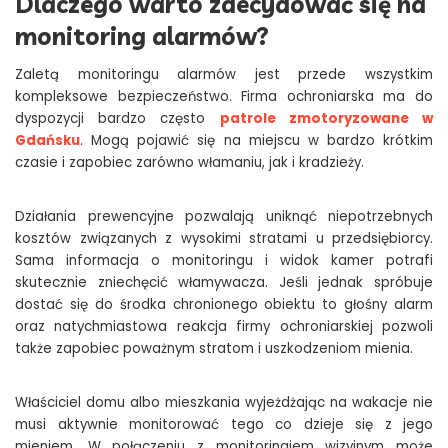
Dlaczego warto zdecydować się na
monitoring alarmów?
Zaletą monitoringu alarmów jest przede wszystkim
kompleksowe bezpieczeństwo. Firma ochroniarska
ma do
dyspozycji bardzo często
patrole zmotoryzowane w
Gdańsku
. Mogą pojawić się na miejscu w bardzo krótkim
czasie i zapobiec zarówno włamaniu, jak i kradzieży.
Działania prewencyjne pozwalają uniknąć niepotrzebnych
kosztów związanych z wysokimi stratami u przedsiębiorcy.
Sama informacja o monitoringu i widok kamer potrafi
skutecznie zniechęcić włamywacza. Jeśli jednak spróbuje
dostać się do środka chronionego obiektu to głośny alarm
oraz natychmiastowa reakcja firmy ochroniarskiej pozwoli
także zapobiec poważnym stratom i uszkodzeniom mienia.
Właściciel domu albo mieszkania wyjeżdżając na wakacje nie
musi aktywnie monitorować tego co dzieje się z jego
mieniem. W połączeniu z monitoringiem wizyjnym może