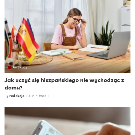
Artykuły
Jak uczyć się hiszpańskiego nie wychodząc z
domu?
redakcja
3 Min Read
By
Posted
by