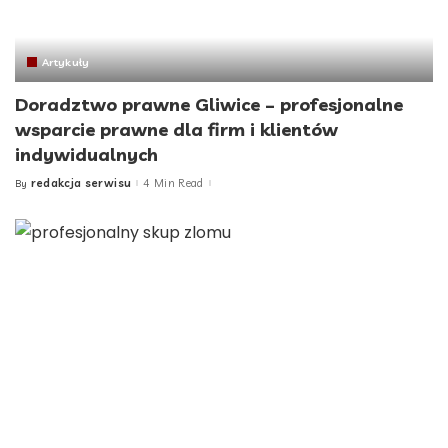
Artykuły
Doradztwo prawne Gliwice – profesjonalne
wsparcie prawne dla firm i klientów
indywidualnych
redakcja serwisu
4 Min Read
By
Posted
by